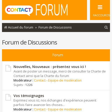
RACCOURCIS
R
Accueil du forum
Forum de Discussions
e
Forum de Discussions
c
h
Forum
e
r
Nouvelles, Nouveaux : présentez vous ici !
c
Avant de poster un message, merci de consulter la Charte de
Contact ainsi que la Charte du forum
h
Modérateur :
Contact - Equipe de modération
e
Sujets :
1226
r
Vos témoignages
Exprimez vous ici, nos échanges d'expérience peuvent
parfois faire avancer les choses...
Modérateur :
Contact - Equipe de modération