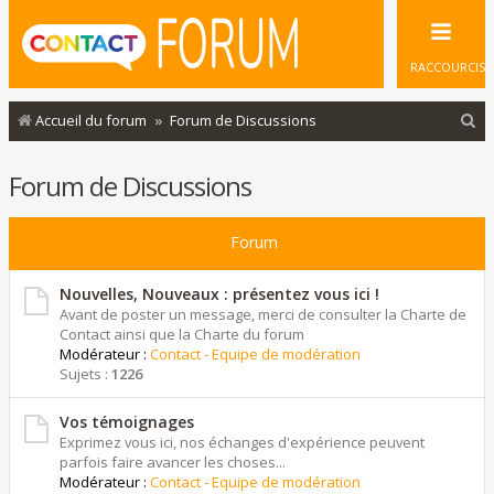
RACCOURCIS
R
Accueil du forum
Forum de Discussions
e
Forum de Discussions
c
h
Forum
e
r
Nouvelles, Nouveaux : présentez vous ici !
c
Avant de poster un message, merci de consulter la Charte de
Contact ainsi que la Charte du forum
h
Modérateur :
Contact - Equipe de modération
e
Sujets :
1226
r
Vos témoignages
Exprimez vous ici, nos échanges d'expérience peuvent
parfois faire avancer les choses...
Modérateur :
Contact - Equipe de modération