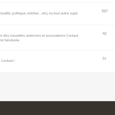
597
alité, politique, médias... etc), ou tout autre sujet.
42
ion des nouvelles antennes et associations Contact,
ir bénévole.
51
 Contact !