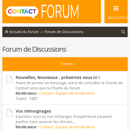
RACCOURCIS
R
Accueil du forum
Forum de Discussions
e
Forum de Discussions
c
h
Forum
e
r
Nouvelles, Nouveaux : présentez vous ici !
c
Avant de poster un message, merci de consulter la Charte de
Contact ainsi que la Charte du forum
h
Modérateur :
Contact - Equipe de modération
e
Sujets :
1227
r
Vos témoignages
Exprimez vous ici, nos échanges d'expérience peuvent
parfois faire avancer les choses...
Modérateur :
Contact - Equipe de modération