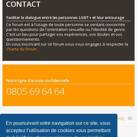
CONTACT
Faciliter le dialogue entre les personnes LGBT+ et leur entourage
Ce forum est à l'usage de toute personne se sentant concernée
par les questions de l'orientation sexuelle ou l'identité de genre.
C'est un lieu pour partager vos expériences, vos doutes et vos
questionnements.
En vous inscrivant sur ce forum vous vous engagez à respecter la
Charte du forum
Notre ligne d'écoute confidentielle
0805 69 64 64
Accueil du forum
Nous contacter
FAQ
En poursuivant votre navigation sur ce site, vous
acceptez l’utilisation de cookies vous permettant
Nous sommes le 07 août 2026 02:36