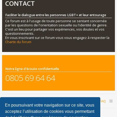
CONTACT
Faciliter le dialogue entre les personnes LGBT+ et leur entourage
Ce forum est à l'usage de toute personne se sentant concernée
par les questions de l'orientation sexuelle ou l'identité de genre.
C'est un lieu pour partager vos expériences, vos doutes et vos
questionnements.
En vous inscrivant sur ce forum vous vous engagez à respecter la
Charte du forum
Notre ligne d'écoute confidentielle
0805 69 64 64
Accueil du forum
Nous contacter
FAQ
En poursuivant votre navigation sur ce site, vous
acceptez l’utilisation de cookies vous permettant
Nous sommes le 07 août 2026 11:10