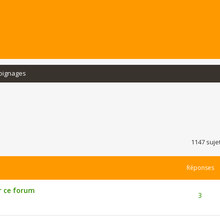
oignages
rcher
echerche avancée
1147 suje
Réponses
r ce forum
3