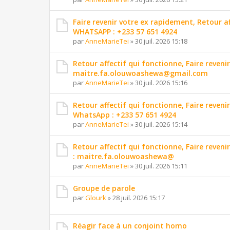
Faire revenir votre ex rapidement, Retour 
WHATSAPP : +233 57 651 4924
par
AnneMarieTei
»
30 juil. 2026 15:18
Retour affectif qui fonctionne, Faire reveni
maitre.fa.olouwoashewa@gmail.com
par
AnneMarieTei
»
30 juil. 2026 15:16
Retour affectif qui fonctionne, Faire reveni
WhatsApp : +233 57 651 4924
par
AnneMarieTei
»
30 juil. 2026 15:14
Retour affectif qui fonctionne, Faire reveni
: maitre.fa.olouwoashewa@
par
AnneMarieTei
»
30 juil. 2026 15:11
Groupe de parole
par
Glourk
»
28 juil. 2026 15:17
Réagir face à un conjoint homo