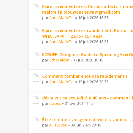
Faire revenir votre ex, Retour affectif imm
maitre.fa.olouwoashewa@gmail.com
par
AnneMarieTei
»
18 juil. 2026 18:23
Faire revenir votre ex rapidement, Retour 
WHATSAPP : +233 57 651 4924
par
AnneMarieTei
»
18 juil. 2026 18:21
EZBUFF: Complete Guide to Spending EverQ
par
EchoFalcon
»
17 juil. 2026 10:18
Comment tomber enceinte rapidement !
par
AnneMarieTei
»
12 juil. 2026 20:33
découvrir sa sexualité à 40 ans - comment f
par
owess
»
01 avr. 2014 14:24
Être femme transgenre devient vraiment c
par
Julia26290
»
09 juil. 2026 23:46