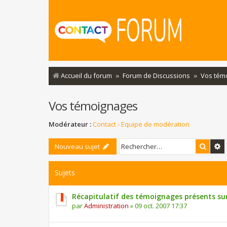
Accueil du forum
Forum de Discussions
Vos tém
Vos témoignages
Modérateur :
Contact - Equipe de modération
Reche
R
Nouveau sujet
Sujets
Récapitulatif des témoignages présents su
par
Administration
»
09 oct. 2007 17:37