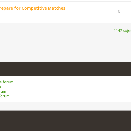
repare for Competitive Matches
0
1147 suje
ce forum
m
orum
forum