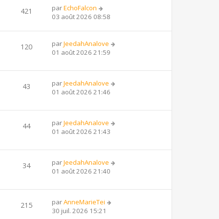
par
EchoFalcon
421
03 août 2026 08:58
par
JeedahAnalove
120
01 août 2026 21:59
par
JeedahAnalove
43
01 août 2026 21:46
par
JeedahAnalove
44
01 août 2026 21:43
par
JeedahAnalove
34
01 août 2026 21:40
par
AnneMarieTei
215
30 juil. 2026 15:21