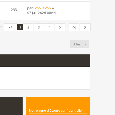
par
EchoFalcon
293
07 juil. 2026 08:44
ts
1
2
3
4
5
…
46
Page
1
sur
46
Suivant
Aller
Notre ligne d'écoute confidentielle