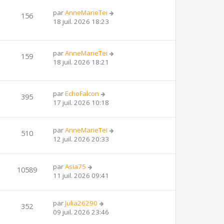
par
AnneMarieTei
156
18 juil. 2026 18:23
par
AnneMarieTei
159
18 juil. 2026 18:21
par
EchoFalcon
395
17 juil. 2026 10:18
par
AnneMarieTei
510
12 juil. 2026 20:33
par
Asia75
10589
11 juil. 2026 09:41
par
Julia26290
352
09 juil. 2026 23:46