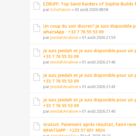
EZBUFF: Top Sand Raiders of Sophie Builds 
par
EchoFalcon
»
03 août 2026 08:58
Un coup du soir discret? Je suis disponible 
whatsApp : +33 7 76 55 53 09
par
JeedahAnalove
»
01 août 2026 21:59
Je suis Jeedah et je suis disponible pour un
+33 7 76 55 53 09
par
JeedahAnalove
»
01 août 2026 21:46
Je suis Jeedah et je suis disponible pour un
+33 7 76 55 53 09
par
JeedahAnalove
»
01 août 2026 21:43
Je suis Jeedah et je suis disponible pour un
+33 7 76 55 53 09
par
JeedahAnalove
»
01 août 2026 21:40
Gratuit. Paiement après résultat, Faire reve
WHATSAPP : +233 57 651 4924
par
AnneMarieTei
»
30 juil. 2026 15:21