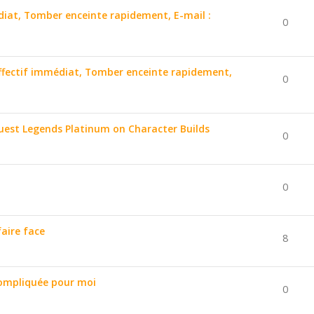
édiat, Tomber enceinte rapidement, E-mail :
0
affectif immédiat, Tomber enceinte rapidement,
0
uest Legends Platinum on Character Builds
0
0
aire face
8
ompliquée pour moi
0