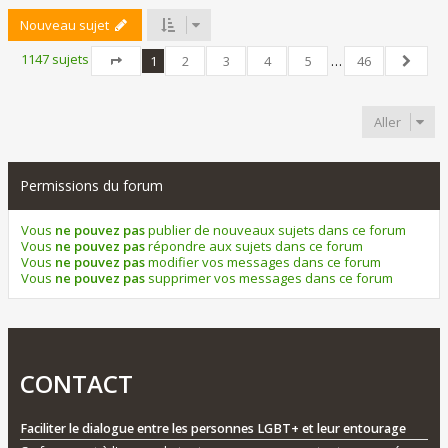
Nouveau sujet
1147 sujets
1
2
3
4
5
…
46
Page
1
sur
46
Suivant
Aller
Permissions du forum
Vous
ne pouvez pas
publier de nouveaux sujets dans ce forum
Vous
ne pouvez pas
répondre aux sujets dans ce forum
Vous
ne pouvez pas
modifier vos messages dans ce forum
Vous
ne pouvez pas
supprimer vos messages dans ce forum
CONTACT
Faciliter le dialogue entre les personnes LGBT+ et leur entourage