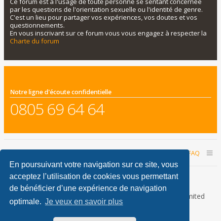
Ce forum est à l'usage de toute personne se sentant concernée
par les questions de l'orientation sexuelle ou l'identité de genre.
C'est un lieu pour partager vos expériences, vos doutes et vos
questionnements.
En vous inscrivant sur ce forum vous vous engagez à respecter la
Charte du forum
Notre ligne d'écoute confidentielle
0805 69 64 64
Accueil du forum
Nous contacter
FAQ
En poursuivant votre navigation sur ce site, vous
Nous sommes le 06 août 2026 03:44
acceptez l’utilisation de cookies vous permettant
de bénéficier d’une expérience de navigation
Développé par
phpBB
® Forum Software © phpBB Limited
optimale.
Je veux en savoir plus
Traduction française officielle
©
Qiaeru
phpBB Metro Theme by
PixelGoose Studio