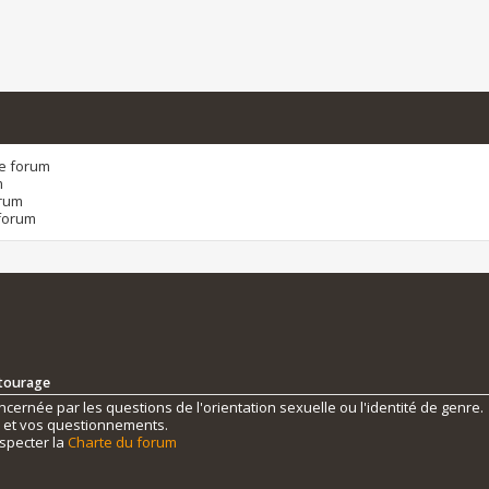
ce forum
m
orum
forum
ntourage
ernée par les questions de l'orientation sexuelle ou l'identité de genre.
s et vos questionnements.
specter la
Charte du forum