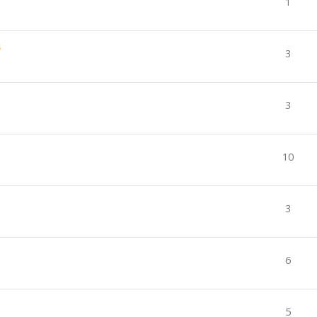
1
s
3
3
10
3
6
5