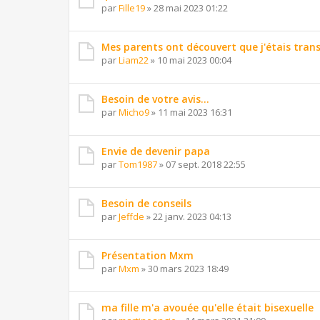
par
Fille19
»
28 mai 2023 01:22
Mes parents ont découvert que j'étais tran
par
Liam22
»
10 mai 2023 00:04
Besoin de votre avis...
par
Micho9
»
11 mai 2023 16:31
Envie de devenir papa
par
Tom1987
»
07 sept. 2018 22:55
Besoin de conseils
par
Jeffde
»
22 janv. 2023 04:13
Présentation Mxm
par
Mxm
»
30 mars 2023 18:49
ma fille m'a avouée qu'elle était bisexuelle