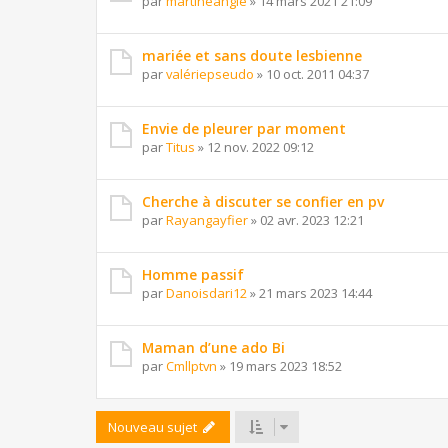
par
martineangie
»
14 mars 2021 21:09
mariée et sans doute lesbienne
par
valériepseudo
»
10 oct. 2011 04:37
Envie de pleurer par moment
par
Titus
»
12 nov. 2022 09:12
Cherche à discuter se confier en pv
par
Rayangayfier
»
02 avr. 2023 12:21
Homme passif
par
Danoisdari12
»
21 mars 2023 14:44
Maman d’une ado Bi
par
Cmllptvn
»
19 mars 2023 18:52
Nouveau sujet