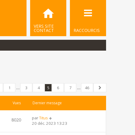
VERS SITE
CONTACT
RACCOURCIS
1
…
3
4
5
6
7
…
46
écédent
46
Suivant
Vues
Dernier message
par
Titus
8020
20 déc. 2023 13:23