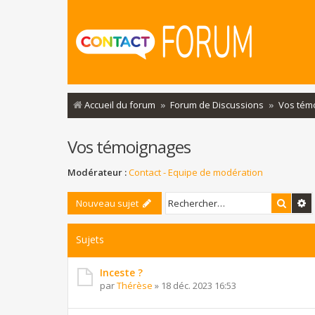
Accueil du forum
Forum de Discussions
Vos tém
Vos témoignages
Modérateur :
Contact - Equipe de modération
Reche
R
Nouveau sujet
Sujets
Inceste ?
par
Thérèse
»
18 déc. 2023 16:53