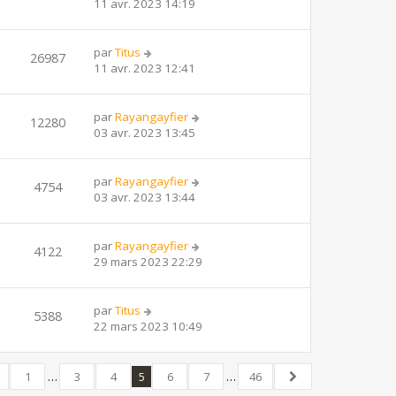
11 avr. 2023 14:19
par
Titus
26987
11 avr. 2023 12:41
par
Rayangayfier
12280
03 avr. 2023 13:45
par
Rayangayfier
4754
03 avr. 2023 13:44
par
Rayangayfier
4122
29 mars 2023 22:29
par
Titus
5388
22 mars 2023 10:49
1
…
3
4
5
6
7
…
46
écédent
46
Suivant