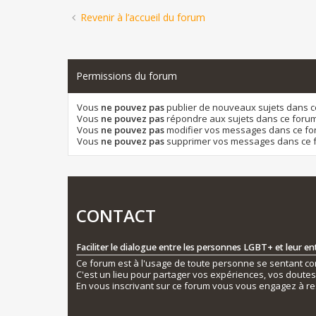
Revenir à l’accueil du forum
Permissions du forum
Vous
ne pouvez pas
publier de nouveaux sujets dans 
Vous
ne pouvez pas
répondre aux sujets dans ce foru
Vous
ne pouvez pas
modifier vos messages dans ce f
Vous
ne pouvez pas
supprimer vos messages dans ce 
CONTACT
Faciliter le dialogue entre les personnes LGBT+ et leur e
Ce forum est à l'usage de toute personne se sentant conc
C'est un lieu pour partager vos expériences, vos doute
En vous inscrivant sur ce forum vous vous engagez à re