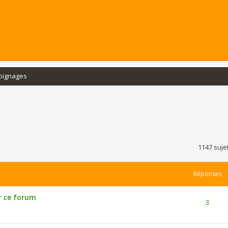
oignages
rcher
echerche avancée
1147 suje
Réponses
r ce forum
3