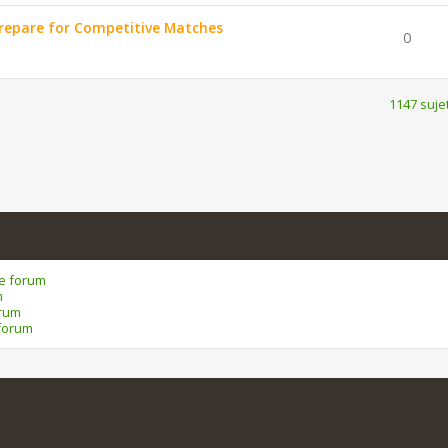
repare for Competitive Matches
0
1147 suje
ce forum
m
orum
forum