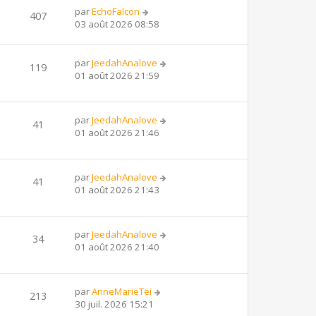
par
EchoFalcon
407
03 août 2026 08:58
par
JeedahAnalove
119
01 août 2026 21:59
par
JeedahAnalove
41
01 août 2026 21:46
par
JeedahAnalove
41
01 août 2026 21:43
par
JeedahAnalove
34
01 août 2026 21:40
par
AnneMarieTei
213
30 juil. 2026 15:21