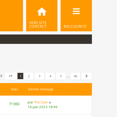
VERS SITE
CONTACT
RACCOURCIS
ts
1
2
3
4
5
…
46
Page
1
sur
46
Suivant
Vues
Dernier message
par
The Sam
71360
16 juin 2023 18:49