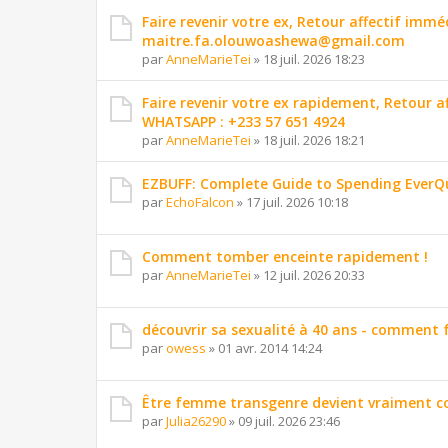
Faire revenir votre ex, Retour affectif imm
maitre.fa.olouwoashewa@gmail.com
par
AnneMarieTei
»
18 juil. 2026 18:23
Faire revenir votre ex rapidement, Retour 
WHATSAPP : +233 57 651 4924
par
AnneMarieTei
»
18 juil. 2026 18:21
EZBUFF: Complete Guide to Spending EverQ
par
EchoFalcon
»
17 juil. 2026 10:18
Comment tomber enceinte rapidement !
par
AnneMarieTei
»
12 juil. 2026 20:33
découvrir sa sexualité à 40 ans - comment f
par
owess
»
01 avr. 2014 14:24
Être femme transgenre devient vraiment c
par
Julia26290
»
09 juil. 2026 23:46