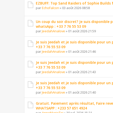
EZBUFF: Top Sand Raiders of Sophie Builds 
par
EchoFalcon
»
03 août 2026 08:58
Un coup du soir discret? Je suis disponible 
whatsApp : +33 7 76 55 53 09
par
JeedahAnalove
»
01 août 2026 21:59
Je suis Jeedah et je suis disponible pour un
+33 7 76 55 53 09
par
JeedahAnalove
»
01 août 2026 21:46
Je suis Jeedah et je suis disponible pour un
+33 7 76 55 53 09
par
JeedahAnalove
»
01 août 2026 21:43
Je suis Jeedah et je suis disponible pour un
+33 7 76 55 53 09
par
JeedahAnalove
»
01 août 2026 21:40
Gratuit. Paiement après résultat, Faire reve
WHATSAPP : +233 57 651 4924
par
AnneMarieTei
»
30 juil. 2026 15:21