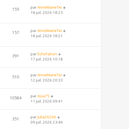
par
AnneMarieTei
155
18 juil. 2026 18:23
par
AnneMarieTei
157
18 juil. 2026 18:21
par
EchoFalcon
391
17 juil. 2026 10:18
par
AnneMarieTei
510
12 juil. 2026 20:33
par
Asia75
10584
11 juil. 2026 09:41
par
Julia26290
351
09 juil. 2026 23:46