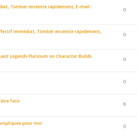
édiat, Tomber enceinte rapidement, E-mail :
0
affectif immédiat, Tomber enceinte rapidement,
0
uest Legends Platinum on Character Builds
0
0
aire face
8
ompliquée pour moi
0