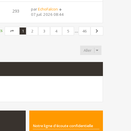
par
EchoFalcon
293
07 juil. 2026 08:44
ts
1
2
3
4
5
…
46
Page
1
sur
46
Suivant
Aller
Notre ligne d'écoute confidentielle