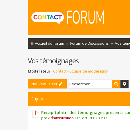
Accueil du forum
Forum de Discussions
Vos tém
Vos témoignages
Modérateur :
Contact - Equipe de modération
Reche
R
Nouveau sujet
Sujets
Récapitulatif des témoignages présents su
par
Administration
»
09 oct. 2007 17:37