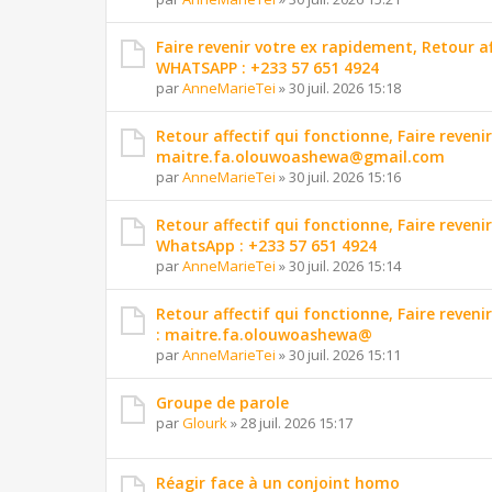
Faire revenir votre ex rapidement, Retour 
WHATSAPP : +233 57 651 4924
par
AnneMarieTei
»
30 juil. 2026 15:18
Retour affectif qui fonctionne, Faire reveni
maitre.fa.olouwoashewa@gmail.com
par
AnneMarieTei
»
30 juil. 2026 15:16
Retour affectif qui fonctionne, Faire reveni
WhatsApp : +233 57 651 4924
par
AnneMarieTei
»
30 juil. 2026 15:14
Retour affectif qui fonctionne, Faire reveni
: maitre.fa.olouwoashewa@
par
AnneMarieTei
»
30 juil. 2026 15:11
Groupe de parole
par
Glourk
»
28 juil. 2026 15:17
Réagir face à un conjoint homo