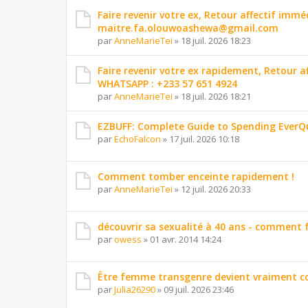
Faire revenir votre ex, Retour affectif imm
maitre.fa.olouwoashewa@gmail.com
par
AnneMarieTei
»
18 juil. 2026 18:23
Faire revenir votre ex rapidement, Retour 
WHATSAPP : +233 57 651 4924
par
AnneMarieTei
»
18 juil. 2026 18:21
EZBUFF: Complete Guide to Spending EverQ
par
EchoFalcon
»
17 juil. 2026 10:18
Comment tomber enceinte rapidement !
par
AnneMarieTei
»
12 juil. 2026 20:33
découvrir sa sexualité à 40 ans - comment f
par
owess
»
01 avr. 2014 14:24
Être femme transgenre devient vraiment c
par
Julia26290
»
09 juil. 2026 23:46