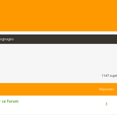
oignages
rcher
echerche avancée
1147 suje
Réponses
r ce forum
3