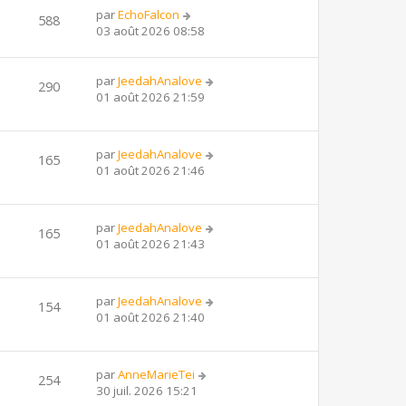
par
EchoFalcon
588
03 août 2026 08:58
par
JeedahAnalove
290
01 août 2026 21:59
par
JeedahAnalove
165
01 août 2026 21:46
par
JeedahAnalove
165
01 août 2026 21:43
par
JeedahAnalove
154
01 août 2026 21:40
par
AnneMarieTei
254
30 juil. 2026 15:21