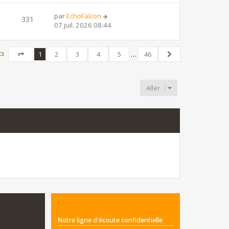
par
EchoFalcon
331
07 juil. 2026 08:44
ts
1
2
3
4
5
…
46
Page
1
sur
46
Suivant
Aller
Notre ligne d'écoute confidentielle