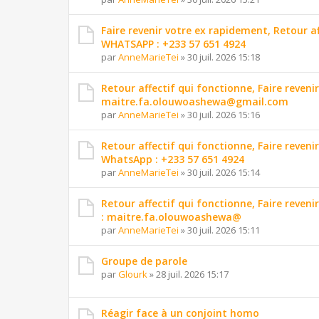
Faire revenir votre ex rapidement, Retour 
WHATSAPP : +233 57 651 4924
par
AnneMarieTei
»
30 juil. 2026 15:18
Retour affectif qui fonctionne, Faire reveni
maitre.fa.olouwoashewa@gmail.com
par
AnneMarieTei
»
30 juil. 2026 15:16
Retour affectif qui fonctionne, Faire reveni
WhatsApp : +233 57 651 4924
par
AnneMarieTei
»
30 juil. 2026 15:14
Retour affectif qui fonctionne, Faire reveni
: maitre.fa.olouwoashewa@
par
AnneMarieTei
»
30 juil. 2026 15:11
Groupe de parole
par
Glourk
»
28 juil. 2026 15:17
Réagir face à un conjoint homo