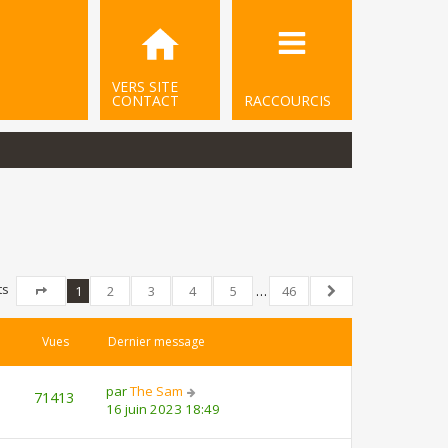
VERS SITE
CONTACT
RACCOURCIS
ts
1
2
3
4
5
…
46
Page
1
sur
46
Suivant
Vues
Dernier message
par
The Sam
71413
16 juin 2023 18:49