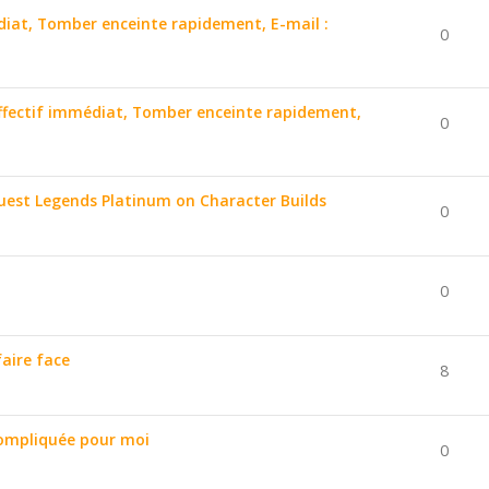
édiat, Tomber enceinte rapidement, E-mail :
0
affectif immédiat, Tomber enceinte rapidement,
0
uest Legends Platinum on Character Builds
0
0
aire face
8
ompliquée pour moi
0