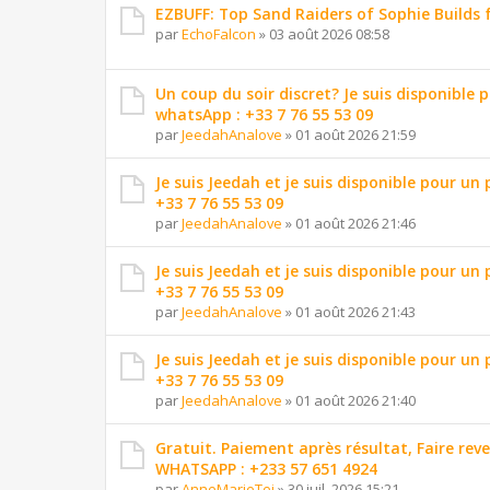
EZBUFF: Top Sand Raiders of Sophie Builds 
par
EchoFalcon
»
03 août 2026 08:58
Un coup du soir discret? Je suis disponible 
whatsApp : +33 7 76 55 53 09
par
JeedahAnalove
»
01 août 2026 21:59
Je suis Jeedah et je suis disponible pour un
+33 7 76 55 53 09
par
JeedahAnalove
»
01 août 2026 21:46
Je suis Jeedah et je suis disponible pour un
+33 7 76 55 53 09
par
JeedahAnalove
»
01 août 2026 21:43
Je suis Jeedah et je suis disponible pour un
+33 7 76 55 53 09
par
JeedahAnalove
»
01 août 2026 21:40
Gratuit. Paiement après résultat, Faire reve
WHATSAPP : +233 57 651 4924
par
AnneMarieTei
»
30 juil. 2026 15:21