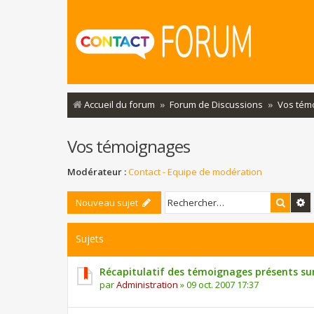
Accueil du forum
Forum de Discussions
Vos tém
Vos témoignages
Modérateur :
Contact - Equipe de modération
Reche
R
Nouveau sujet
Sujets
Récapitulatif des témoignages présents su
par
Administration
»
09 oct. 2007 17:37