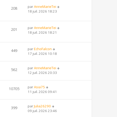
par
AnneMarieTei
208
18 juil. 2026 18:23
par
AnneMarieTei
201
18 juil. 2026 18:21
par
EchoFalcon
449
17 juil. 2026 10:18
par
AnneMarieTei
562
12 juil. 2026 20:33
par
Asia75
10705
11 juil. 2026 09:41
par
Julia26290
399
09 juil. 2026 23:46