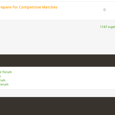
repare for Competitive Matches
0
1147 suje
ce forum
m
orum
forum