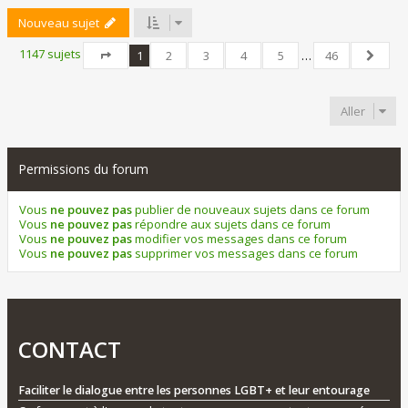
Nouveau sujet
1147 sujets
1
2
3
4
5
…
46
Page
1
sur
46
Suivant
Aller
Permissions du forum
Vous
ne pouvez pas
publier de nouveaux sujets dans ce forum
Vous
ne pouvez pas
répondre aux sujets dans ce forum
Vous
ne pouvez pas
modifier vos messages dans ce forum
Vous
ne pouvez pas
supprimer vos messages dans ce forum
CONTACT
Faciliter le dialogue entre les personnes LGBT+ et leur entourage