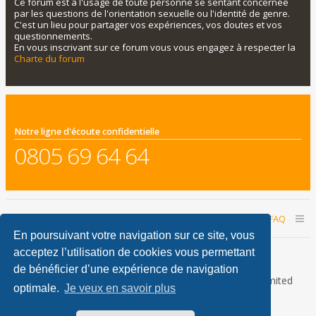
Ce forum est à l'usage de toute personne se sentant concernée
par les questions de l'orientation sexuelle ou l'identité de genre.
C'est un lieu pour partager vos expériences, vos doutes et vos
questionnements.
En vous inscrivant sur ce forum vous vous engagez à respecter la
Charte du forum
Notre ligne d'écoute confidentielle
0805 69 64 64
Accueil du forum
Nous contacter
FAQ
En poursuivant votre navigation sur ce site, vous
Nous sommes le 08 août 2026 06:48
acceptez l’utilisation de cookies vous permettant
de bénéficier d’une expérience de navigation
Développé par
phpBB
® Forum Software © phpBB Limited
optimale.
Je veux en savoir plus
Traduction française officielle
©
Qiaeru
phpBB Metro Theme by
PixelGoose Studio