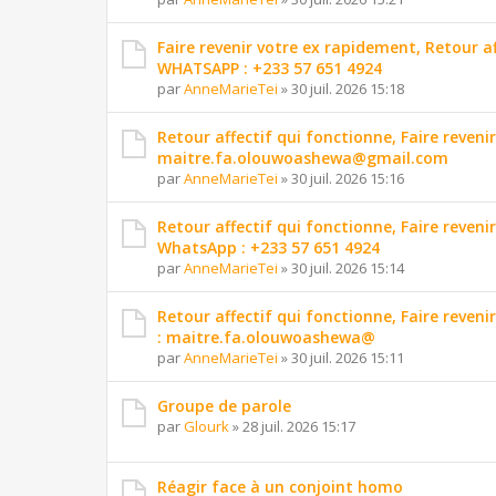
Faire revenir votre ex rapidement, Retour 
WHATSAPP : +233 57 651 4924
par
AnneMarieTei
»
30 juil. 2026 15:18
Retour affectif qui fonctionne, Faire reveni
maitre.fa.olouwoashewa@gmail.com
par
AnneMarieTei
»
30 juil. 2026 15:16
Retour affectif qui fonctionne, Faire reveni
WhatsApp : +233 57 651 4924
par
AnneMarieTei
»
30 juil. 2026 15:14
Retour affectif qui fonctionne, Faire reveni
: maitre.fa.olouwoashewa@
par
AnneMarieTei
»
30 juil. 2026 15:11
Groupe de parole
par
Glourk
»
28 juil. 2026 15:17
Réagir face à un conjoint homo