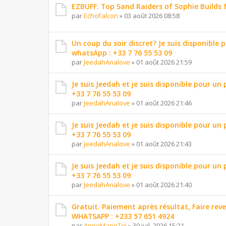
EZBUFF: Top Sand Raiders of Sophie Builds 
par
EchoFalcon
»
03 août 2026 08:58
Un coup du soir discret? Je suis disponible 
whatsApp : +33 7 76 55 53 09
par
JeedahAnalove
»
01 août 2026 21:59
Je suis Jeedah et je suis disponible pour un
+33 7 76 55 53 09
par
JeedahAnalove
»
01 août 2026 21:46
Je suis Jeedah et je suis disponible pour un
+33 7 76 55 53 09
par
JeedahAnalove
»
01 août 2026 21:43
Je suis Jeedah et je suis disponible pour un
+33 7 76 55 53 09
par
JeedahAnalove
»
01 août 2026 21:40
Gratuit. Paiement après résultat, Faire reve
WHATSAPP : +233 57 651 4924
par
AnneMarieTei
»
30 juil. 2026 15:21