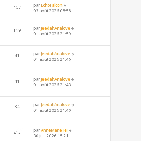
par
EchoFalcon
407
03 août 2026 08:58
par
JeedahAnalove
119
01 août 2026 21:59
par
JeedahAnalove
41
01 août 2026 21:46
par
JeedahAnalove
41
01 août 2026 21:43
par
JeedahAnalove
34
01 août 2026 21:40
par
AnneMarieTei
213
30 juil. 2026 15:21