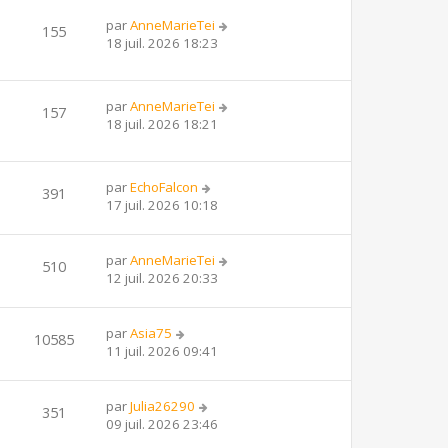
par
AnneMarieTei
155
18 juil. 2026 18:23
par
AnneMarieTei
157
18 juil. 2026 18:21
par
EchoFalcon
391
17 juil. 2026 10:18
par
AnneMarieTei
510
12 juil. 2026 20:33
par
Asia75
10585
11 juil. 2026 09:41
par
Julia26290
351
09 juil. 2026 23:46