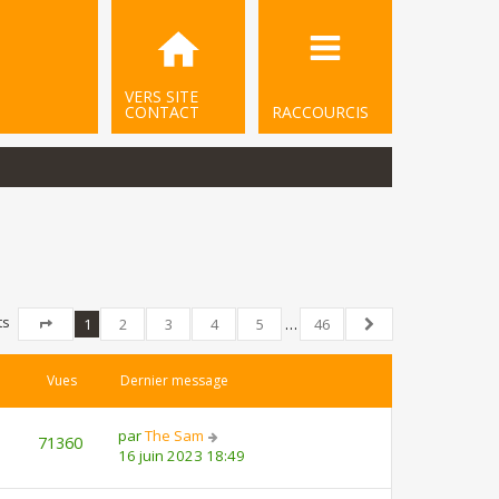
VERS SITE
CONTACT
RACCOURCIS
ts
1
2
3
4
5
…
46
Page
1
sur
46
Suivant
Vues
Dernier message
par
The Sam
71360
16 juin 2023 18:49