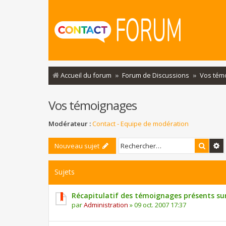
Accueil du forum
Forum de Discussions
Vos tém
Vos témoignages
Modérateur :
Contact - Equipe de modération
Reche
R
Nouveau sujet
Sujets
Récapitulatif des témoignages présents su
par
Administration
»
09 oct. 2007 17:37