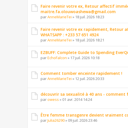
Faire revenir votre ex, Retour affectif imm
maitre.fa.olouwoashewa@gmail.com
par
AnneMarieTei
»
18 juil. 2026 18:23
Faire revenir votre ex rapidement, Retour 
WHATSAPP : +233 57 651 4924
par
AnneMarieTei
»
18 juil. 2026 18:21
EZBUFF: Complete Guide to Spending EverQ
par
EchoFalcon
»
17 juil. 2026 10:18
Comment tomber enceinte rapidement !
par
AnneMarieTei
»
12 juil. 2026 20:33
découvrir sa sexualité à 40 ans - comment f
par
owess
»
01 avr. 2014 14:24
Être femme transgenre devient vraiment c
par
Julia26290
»
09 juil. 2026 23:46