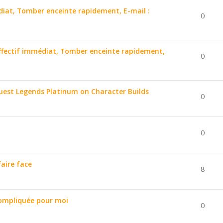
édiat, Tomber enceinte rapidement, E-mail :
0
affectif immédiat, Tomber enceinte rapidement,
0
uest Legends Platinum on Character Builds
0
0
aire face
8
ompliquée pour moi
0