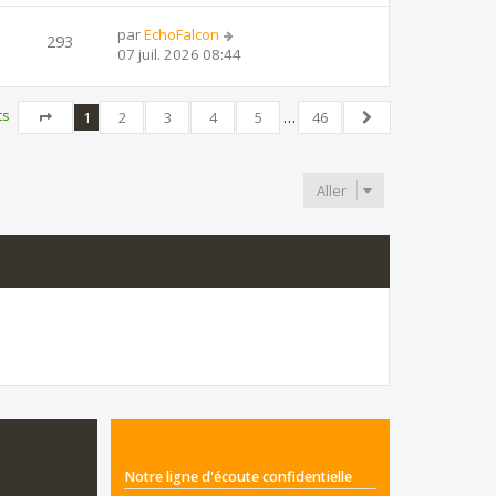
par
EchoFalcon
293
07 juil. 2026 08:44
ts
1
2
3
4
5
…
46
Page
1
sur
46
Suivant
Aller
Notre ligne d'écoute confidentielle