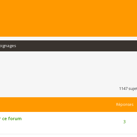
oignages
rcher
echerche avancée
1147 suje
Réponses
r ce forum
3