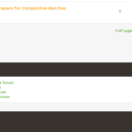
repare for Competitive Matches
0
1147 suje
ce forum
m
orum
forum