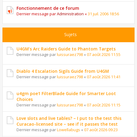
Fonctionnement de ce forum
Dernier message par
Administration
«
31 juil. 2006 18:56
Sujets
U4GM's Arc Raiders Guide to Phantom Targets
Dernier message par
luissuraez798
«
07 août 2026 11:55
Diablo 4 Escalation Sigils Guide from U4GM
Dernier message par
luissuraez798
«
07 août 2026 11:41
u4gm poe1 FilterBlade Guide for Smarter Loot
Choices
Dernier message par
luissuraez798
«
07 août 2026 11:15
Love slots and live tables? – I put to the test this
Curacao-licensed site – see if it passes the test
Dernier message par
Lowellabugs
«
07 août 2026 09:23