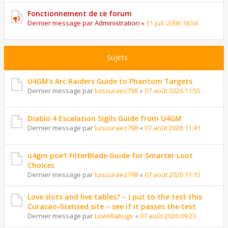
Fonctionnement de ce forum
Dernier message par
Administration
«
31 juil. 2006 18:56
Sujets
U4GM's Arc Raiders Guide to Phantom Targets
Dernier message par
luissuraez798
«
07 août 2026 11:55
Diablo 4 Escalation Sigils Guide from U4GM
Dernier message par
luissuraez798
«
07 août 2026 11:41
u4gm poe1 FilterBlade Guide for Smarter Loot
Choices
Dernier message par
luissuraez798
«
07 août 2026 11:15
Love slots and live tables? – I put to the test this
Curacao-licensed site – see if it passes the test
Dernier message par
Lowellabugs
«
07 août 2026 09:23