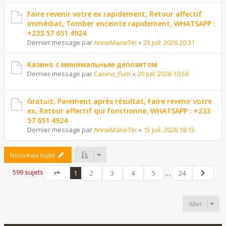
Faire revenir votre ex rapidement, Retour affectif
immédiat, Tomber enceinte rapidement, WHATSAPP :
+233 57 651 4924
Dernier message par
AnneMarieTei
«
25 juil. 2026 20:31
Казино с минимальным депозитом
Dernier message par
Casino_Fum
«
20 juil. 2026 10:56
Gratuit. Paiement après résultat, Faire revenir votre
ex, Retour affectif qui fonctionne, WHATSAPP : +233
57 651 4924
Dernier message par
AnneMarieTei
«
15 juil. 2026 18:15
Nouveau sujet
599 sujets
1
2
3
4
5
…
24
Page
1
sur
24
Suivant
Aller