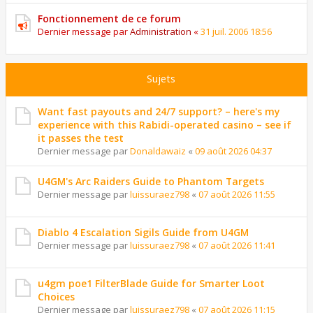
Fonctionnement de ce forum
Dernier message par
Administration
«
31 juil. 2006 18:56
Sujets
Want fast payouts and 24/7 support? – here's my
experience with this Rabidi-operated casino – see if
it passes the test
Dernier message par
Donaldawaiz
«
09 août 2026 04:37
U4GM's Arc Raiders Guide to Phantom Targets
Dernier message par
luissuraez798
«
07 août 2026 11:55
Diablo 4 Escalation Sigils Guide from U4GM
Dernier message par
luissuraez798
«
07 août 2026 11:41
u4gm poe1 FilterBlade Guide for Smarter Loot
Choices
Dernier message par
luissuraez798
«
07 août 2026 11:15