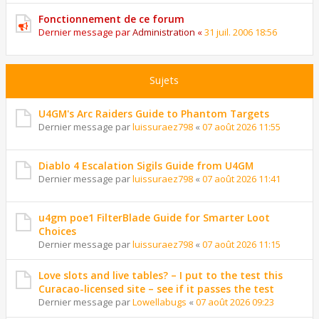
Fonctionnement de ce forum
Dernier message par
Administration
«
31 juil. 2006 18:56
Sujets
U4GM's Arc Raiders Guide to Phantom Targets
Dernier message par
luissuraez798
«
07 août 2026 11:55
Diablo 4 Escalation Sigils Guide from U4GM
Dernier message par
luissuraez798
«
07 août 2026 11:41
u4gm poe1 FilterBlade Guide for Smarter Loot
Choices
Dernier message par
luissuraez798
«
07 août 2026 11:15
Love slots and live tables? – I put to the test this
Curacao-licensed site – see if it passes the test
Dernier message par
Lowellabugs
«
07 août 2026 09:23