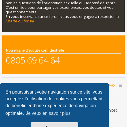
par les questions de l'orientation sexuelle ou l'identité de genre.
C'est un lieu pour partager vos expériences, vos doutes et vos
questionnements.
En vous inscrivant sur ce forum vous vous engagez à respecter la
Charte du forum
Notre ligne d'écoute confidentielle
0805 69 64 64
Accueil du forum
Nous contacter
FAQ
En poursuivant votre navigation sur ce site, vous
Nous sommes le 06 août 2026 21:12
acceptez l’utilisation de cookies vous permettant
de bénéficier d’une expérience de navigation
Développé par
phpBB
® Forum Software © phpBB Limited
optimale.
Je veux en savoir plus
Traduction française officielle
©
Qiaeru
phpBB Metro Theme by
PixelGoose Studio