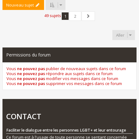
Nouveau sujet
49 sujets
1
2
Suivant
Aller
Permissions du forum
Vous
ne pouvez pas
publier de nouveaux sujets dans ce forum
Vous
ne pouvez pas
répondre aux sujets dans ce forum
Vous
ne pouvez pas
modifier vos messages dans ce forum
Vous
ne pouvez pas
supprimer vos messages dans ce forum
CONTACT
Faciliter le dialogue entre les personnes LGBT+ et leur entourage
Ce forum est à l'usage de toute personne se sentant concernée