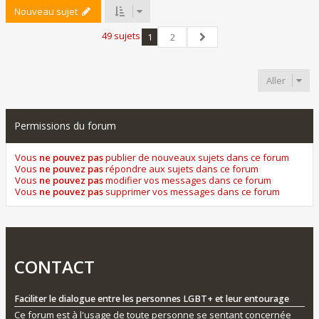
Nouveau sujet
49 sujets
1
2
Suivant
Aller
Permissions du forum
Vous
ne pouvez pas
publier de nouveaux sujets dans ce forum
Vous
ne pouvez pas
répondre aux sujets dans ce forum
Vous
ne pouvez pas
modifier vos messages dans ce forum
Vous
ne pouvez pas
supprimer vos messages dans ce forum
CONTACT
Faciliter le dialogue entre les personnes LGBT+ et leur entourage
Ce forum est à l'usage de toute personne se sentant concernée