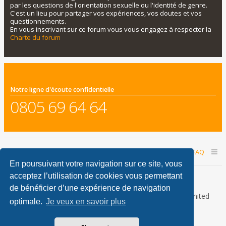
par les questions de l'orientation sexuelle ou l'identité de genre.
C'est un lieu pour partager vos expériences, vos doutes et vos
questionnements.
En vous inscrivant sur ce forum vous vous engagez à respecter la
Charte du forum
Notre ligne d'écoute confidentielle
0805 69 64 64
Accueil du forum
Nous contacter
FAQ
En poursuivant votre navigation sur ce site, vous
Nous sommes le 08 août 2026 21:01
acceptez l’utilisation de cookies vous permettant
de bénéficier d’une expérience de navigation
Développé par
phpBB
® Forum Software © phpBB Limited
optimale.
Je veux en savoir plus
Traduction française officielle
©
Qiaeru
phpBB Metro Theme by
PixelGoose Studio