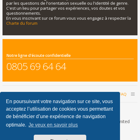
par les questions de l'orientation sexuelle ou l'identité de genre.
C'est un lieu pour partager vos expériences, vos doutes et vos
questionnements.
En vous inscrivant sur ce forum vous vous engagez à respecter la
Charte du forum
Notre ligne d'écoute confidentielle
0805 69 64 64
Accueil du forum
Nous contacter
FAQ
En poursuivant votre navigation sur ce site, vous
Nous sommes le 09 août 2026 14:33
acceptez l’utilisation de cookies vous permettant
de bénéficier d’une expérience de navigation
Développé par
phpBB
® Forum Software © phpBB Limited
optimale.
Je veux en savoir plus
Traduction française officielle
©
Qiaeru
phpBB Metro Theme by
PixelGoose Studio