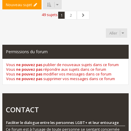
Nouveau sujet
49 sujets
1
2
Suivant
Aller
Permissions du forum
Vous
ne pouvez pas
publier de nouveaux sujets dans ce forum
Vous
ne pouvez pas
répondre aux sujets dans ce forum
Vous
ne pouvez pas
modifier vos messages dans ce forum
Vous
ne pouvez pas
supprimer vos messages dans ce forum
CONTACT
Faciliter le dialogue entre les personnes LGBT+ et leur entourage
Ce forum est à l'usage de toute personne se sentant concernée