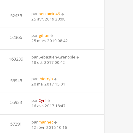
par
benjamin49
52435
25 avr. 2019 23:08
par
gillian
52366
25 mars 2019 08:42
par
Sebastien-Grenoble
163239
18 oct. 2017 00:42
par
thierryh
56945
20 mai 2017 15:01
par
Cyril
55933
16 avr. 2017 18:47
par
marinec
57291
12 févr. 2016 10:16