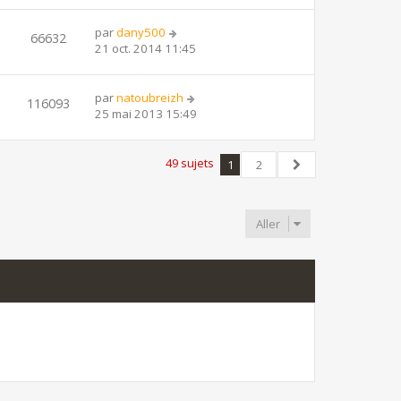
par
dany500
66632
21 oct. 2014 11:45
par
natoubreizh
116093
25 mai 2013 15:49
49 sujets
1
2
Suivant
Aller