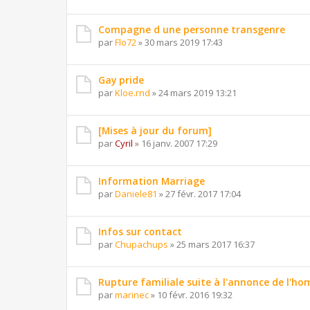
Compagne d une personne transgenre
par
Flo72
»
30 mars 2019 17:43
Gay pride
par
Kloe.rnd
»
24 mars 2019 13:21
[Mises à jour du forum]
par
Cyril
»
16 janv. 2007 17:29
Information Marriage
par
Daniele81
»
27 févr. 2017 17:04
Infos sur contact
par
Chupachups
»
25 mars 2017 16:37
Rupture familiale suite à l'annonce de l'ho
par
marinec
»
10 févr. 2016 19:32