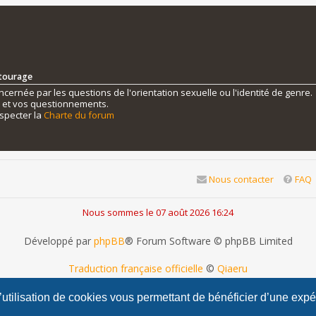
ntourage
ernée par les questions de l'orientation sexuelle ou l'identité de genre.
s et vos questionnements.
specter la
Charte du forum
Nous contacter
FAQ
Nous sommes le 07 août 2026 16:24
Développé par
phpBB
® Forum Software © phpBB Limited
Traduction française officielle
©
Qiaeru
phpBB Metro Theme by
PixelGoose Studio
l’utilisation de cookies vous permettant de bénéficier d’une exp
Confidentialité
|
Conditions