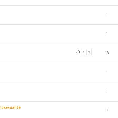
1
1
1
2
18
1
1
mosexualité
2