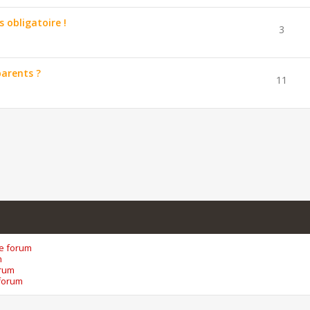
s obligatoire !
3
arents ?
11
ce forum
m
orum
forum