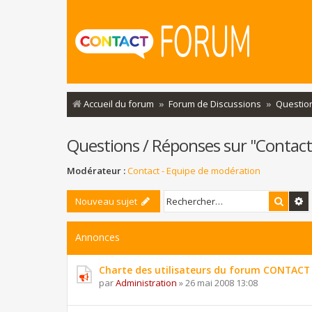
Accueil du forum
Forum de Discussions
Question
Questions / Réponses sur ''Contact'
Modérateur :
Contact - Equipe de modération
Reche
R
Nouveau sujet
Annonces
Charte des utilisateurs du forum CONTACT
par
Administration
»
26 mai 2008 13:08