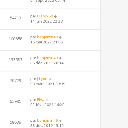
04 sept. 2023 06:44
par
Franck60
54713
11 juin 2022 22:23
par
benjamin49
100658
16 mai 2022 21:06
par
benjamin49
133583
06 déc. 2021 20:14
par
J-Lyon
70729
03 mars 2021 09:39
par
Elva
65985
02 févr. 2021 16:20
par
benjamin49
58639
23 déc. 2019 15:19