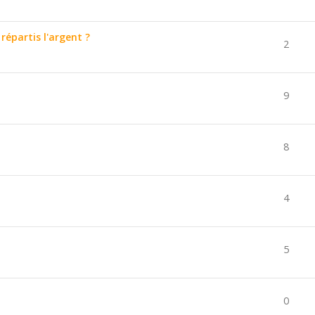
épartis l'argent ?
2
9
8
4
5
0