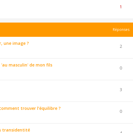
1
Réponses
, une image ?
2
'au masculin' de mon fils
0
3
 comment trouver l’équilibre ?
0
 transidentité
4