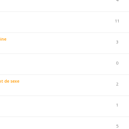
11
eine
3
0
nt de sexe
2
1
5