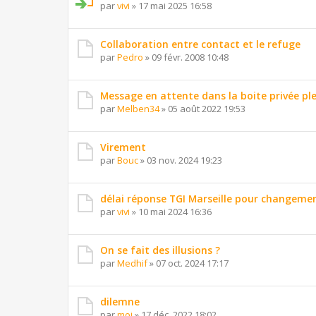
par
vivi
»
17 mai 2025 16:58
Collaboration entre contact et le refuge
par
Pedro
»
09 févr. 2008 10:48
Message en attente dans la boite privée pl
par
Melben34
»
05 août 2022 19:53
Virement
par
Bouc
»
03 nov. 2024 19:23
délai réponse TGI Marseille pour changeme
par
vivi
»
10 mai 2024 16:36
On se fait des illusions ?
par
Medhif
»
07 oct. 2024 17:17
dilemne
par
moi
»
17 déc. 2022 18:02