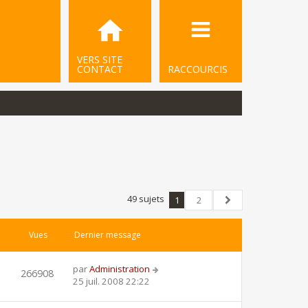
VERS SITE
CONTACT
RACCOURCIS
49 sujets
1
2
Suivant
Vues
Dernier message
par
Administration
266908
25 juil. 2008 22:22