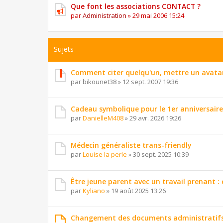
Que font les associations CONTACT ?
par
Administration
»
29 mai 2006 15:24
Sujets
Comment citer quelqu'un, mettre un avatar
par
bikounet38
»
12 sept. 2007 19:36
Cadeau symbolique pour le 1er anniversaire 
par
DanielleM408
»
29 avr. 2026 19:26
Médecin généraliste trans-friendly
par
Louise la perle
»
30 sept. 2025 10:39
Être jeune parent avec un travail prenant :
par
Kyliano
»
19 août 2025 13:26
Changement des documents administratifs