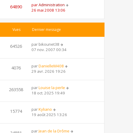
par
Administration
64890
26 mai 2008 13:06
Vues
Dernier message
par
bikounet38
64526
07 nov. 2007 00:34
par
DanielleM408
4076
29 avr. 2026 19:26
par
Louise la perle
263558
18 oct. 2025 19:49
par
Kyliano
15774
19 août 2025 13:26
par
Jean de la Drôme
24881