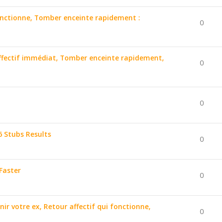
 fonctionne, Tomber enceinte rapidement :
0
affectif immédiat, Tomber enceinte rapidement,
0
0
6 Stubs Results
0
Faster
0
nir votre ex, Retour affectif qui fonctionne,
0