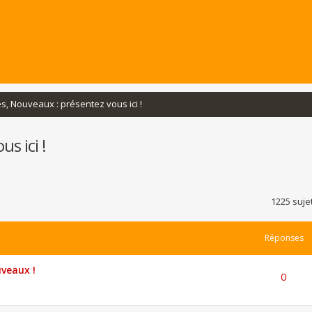
s, Nouveaux : présentez vous ici !
s ici !
rcher
echerche avancée
1225 suje
Réponses
veaux !
0