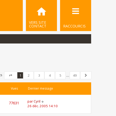
VERS SITE
CONTACT
RACCOURCIS
ts
1
2
3
4
5
…
49
Page
1
sur
49
Suivant
Vues
Dernier message
par
Cyril
77631
26 déc. 2005 14:10