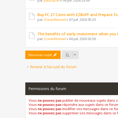
par
Julia26290
»
09 juil. 2026 23:09
Buy FC 27 Coins with EZBUFF and Prepare f
par
OceanNomad
»
07 juil. 2026 05:23
The benefits of early investment when you 
par
OceanNomad
»
04 juil. 2026 02:56
Nouveau sujet
Revenir à l’accueil du forum
Permissions du forum
Vous
ne pouvez pas
publier de nouveaux sujets dans 
Vous
ne pouvez pas
répondre aux sujets dans ce foru
Vous
ne pouvez pas
modifier vos messages dans ce f
Vous
ne pouvez pas
supprimer vos messages dans ce 