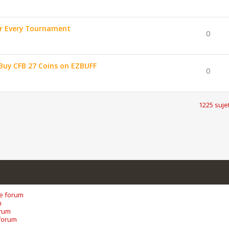
or Every Tournament
0
Buy CFB 27 Coins on EZBUFF
0
1225 suje
ce forum
m
orum
forum