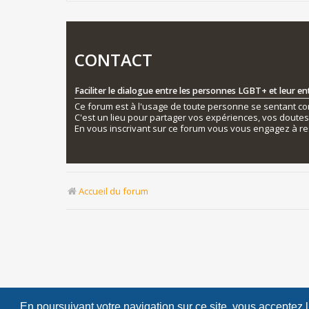
CONTACT
Faciliter le dialogue entre les personnes LGBT+ et leur e
Ce forum est à l'usage de toute personne se sentant conc
C'est un lieu pour partager vos expériences, vos doute
En vous inscrivant sur ce forum vous vous engagez à re
Accueil du forum
En poursuivant votre navigation sur ce site, vous acceptez 