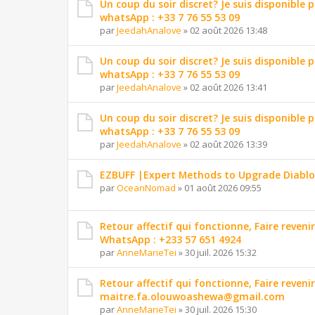
Un coup du soir discret? Je suis disponible 
whatsApp : +33 7 76 55 53 09
par
JeedahAnalove
»
02 août 2026 13:48
Un coup du soir discret? Je suis disponible 
whatsApp : +33 7 76 55 53 09
par
JeedahAnalove
»
02 août 2026 13:41
Un coup du soir discret? Je suis disponible 
whatsApp : +33 7 76 55 53 09
par
JeedahAnalove
»
02 août 2026 13:39
EZBUFF |Expert Methods to Upgrade Diablo 
par
OceanNomad
»
01 août 2026 09:55
Retour affectif qui fonctionne, Faire reven
WhatsApp : +233 57 651 4924
par
AnneMarieTei
»
30 juil. 2026 15:32
Retour affectif qui fonctionne, Faire reven
maitre.fa.olouwoashewa@gmail.com
par
AnneMarieTei
»
30 juil. 2026 15:30