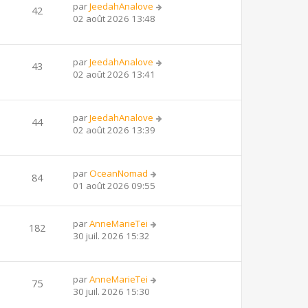
par
JeedahAnalove
42
02 août 2026 13:48
par
JeedahAnalove
43
02 août 2026 13:41
par
JeedahAnalove
44
02 août 2026 13:39
par
OceanNomad
84
01 août 2026 09:55
par
AnneMarieTei
182
30 juil. 2026 15:32
par
AnneMarieTei
75
30 juil. 2026 15:30