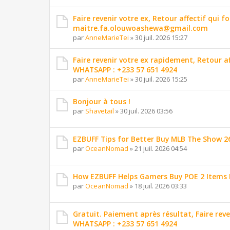
Faire revenir votre ex, Retour affectif qui
maitre.fa.olouwoashewa@gmail.com
par
AnneMarieTei
»
30 juil. 2026 15:27
Faire revenir votre ex rapidement, Retour 
WHATSAPP : +233 57 651 4924
par
AnneMarieTei
»
30 juil. 2026 15:25
Bonjour à tous !
par
Shavetail
»
30 juil. 2026 03:56
EZBUFF Tips for Better Buy MLB The Show 2
par
OceanNomad
»
21 juil. 2026 04:54
How EZBUFF Helps Gamers Buy POE 2 Items 
par
OceanNomad
»
18 juil. 2026 03:33
Gratuit. Paiement après résultat, Faire reve
WHATSAPP : +233 57 651 4924