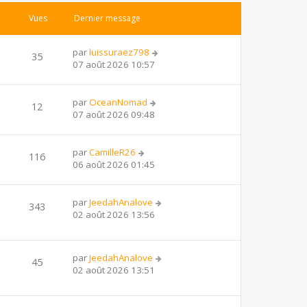
Vues
Dernier message
par
luissuraez798
35
07 août 2026 10:57
par
OceanNomad
12
07 août 2026 09:48
par
CamilleR26
116
06 août 2026 01:45
par
JeedahAnalove
343
02 août 2026 13:56
par
JeedahAnalove
45
02 août 2026 13:51