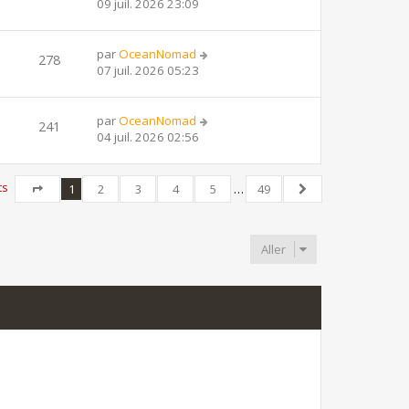
09 juil. 2026 23:09
par
OceanNomad
278
07 juil. 2026 05:23
par
OceanNomad
241
04 juil. 2026 02:56
ts
1
2
3
4
5
…
49
Page
1
sur
49
Suivant
Aller