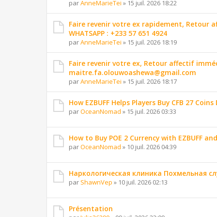
par
AnneMarieTei
»
15 juil. 2026 18:22
Faire revenir votre ex rapidement, Retour 
WHATSAPP : +233 57 651 4924
par
AnneMarieTei
»
15 juil. 2026 18:19
Faire revenir votre ex, Retour affectif imm
maitre.fa.olouwoashewa@gmail.com
par
AnneMarieTei
»
15 juil. 2026 18:17
How EZBUFF Helps Players Buy CFB 27 Coins 
par
OceanNomad
»
15 juil. 2026 03:33
How to Buy POE 2 Currency with EZBUFF and
par
OceanNomad
»
10 juil. 2026 04:39
Наркологическая клиника Похмельная сл
par
ShawnVep
»
10 juil. 2026 02:13
Présentation