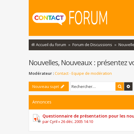
Accueil du forum
Forum de Discussions
Nouvelle
Nouvelles, Nouveaux : présentez vou
Modérateur :
Contact - Equipe de modération
Reche
R
Nouveau sujet
Annonces
Questionnaire de présentation pour les nou
par
Cyril
»
26 déc. 2005 14:10