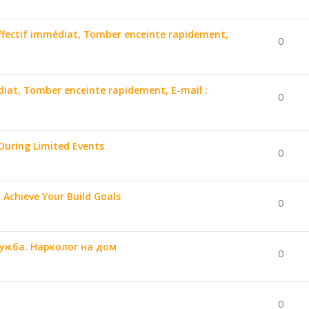
affectif immédiat, Tomber enceinte rapidement,
0
édiat, Tomber enceinte rapidement, E-mail :
0
During Limited Events
0
 Achieve Your Build Goals
0
ужба. Нарколог на дом
0
0