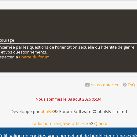
ntourage
ernée par les questions de l'orientation sexuelle ou l'identité de genre.
s et vos questionnements.
specter la
Charte du forum
Nous contacter
FAQ
Nous sommes le 08 août 2026 05:34
Développé par
phpBB
® Forum Software © phpBB Limited
Traduction française officielle
©
Qiaeru
phpBB Metro Theme by
PixelGoose Studio
l’utilisation de cookies vous permettant de bénéficier d’une exp