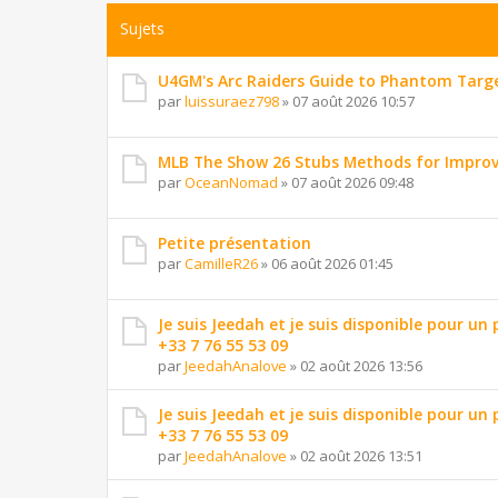
Sujets
U4GM's Arc Raiders Guide to Phantom Targ
par
luissuraez798
»
07 août 2026 10:57
MLB The Show 26 Stubs Methods for Improv
par
OceanNomad
»
07 août 2026 09:48
Petite présentation
par
CamilleR26
»
06 août 2026 01:45
Je suis Jeedah et je suis disponible pour un
+33 7 76 55 53 09
par
JeedahAnalove
»
02 août 2026 13:56
Je suis Jeedah et je suis disponible pour un
+33 7 76 55 53 09
par
JeedahAnalove
»
02 août 2026 13:51