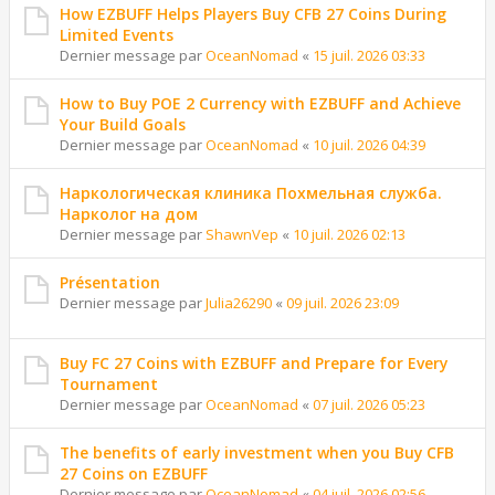
How EZBUFF Helps Players Buy CFB 27 Coins During
Limited Events
Dernier message par
OceanNomad
«
15 juil. 2026 03:33
How to Buy POE 2 Currency with EZBUFF and Achieve
Your Build Goals
Dernier message par
OceanNomad
«
10 juil. 2026 04:39
Наркологическая клиника Похмельная служба.
Нарколог на дом
Dernier message par
ShawnVep
«
10 juil. 2026 02:13
Présentation
Dernier message par
Julia26290
«
09 juil. 2026 23:09
Buy FC 27 Coins with EZBUFF and Prepare for Every
Tournament
Dernier message par
OceanNomad
«
07 juil. 2026 05:23
The benefits of early investment when you Buy CFB
27 Coins on EZBUFF
Dernier message par
OceanNomad
«
04 juil. 2026 02:56