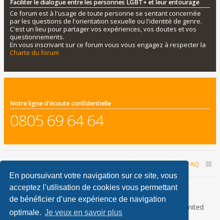
Faciliter le dialogue entre les personnes LGBT+ et leur entourage
Ce forum est à l'usage de toute personne se sentant concernée
par les questions de l'orientation sexuelle ou l'identité de genre.
C'est un lieu pour partager vos expériences, vos doutes et vos
questionnements.
En vous inscrivant sur ce forum vous vous engagez à respecter la
Charte du forum
Notre ligne d'écoute confidentielle
0805 69 64 64
Accueil du forum
Nous contacter
FAQ
En poursuivant votre navigation sur ce site, vous
Nous sommes le 07 août 2026 13:48
acceptez l’utilisation de cookies vous permettant
de bénéficier d’une expérience de navigation
Développé par
phpBB
® Forum Software © phpBB Limited
optimale.
Je veux en savoir plus
Traduction française officielle
©
Qiaeru