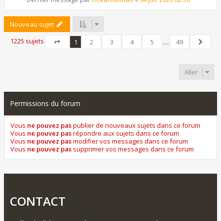
Nouveau sujet
1225 sujets
1
2
3
4
5
…
49
Page
1
sur
49
Suivant
Aller
Permissions du forum
Vous
ne pouvez pas
publier de nouveaux sujets dans ce forum
Vous
ne pouvez pas
répondre aux sujets dans ce forum
Vous
ne pouvez pas
modifier vos messages dans ce forum
Vous
ne pouvez pas
supprimer vos messages dans ce forum
CONTACT