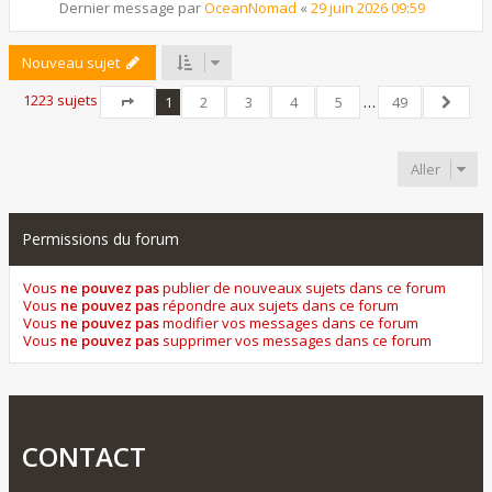
Dernier message par
OceanNomad
«
29 juin 2026 09:59
Nouveau sujet
1223 sujets
1
2
3
4
5
…
49
Page
1
sur
49
Suivant
Aller
Permissions du forum
Vous
ne pouvez pas
publier de nouveaux sujets dans ce forum
Vous
ne pouvez pas
répondre aux sujets dans ce forum
Vous
ne pouvez pas
modifier vos messages dans ce forum
Vous
ne pouvez pas
supprimer vos messages dans ce forum
CONTACT