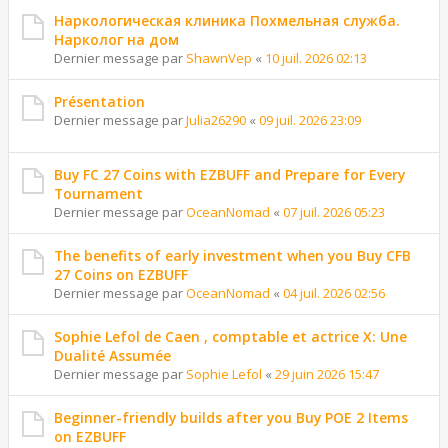
Наркологическая клиника Похмельная служба.
Нарколог на дом
Dernier message par
ShawnVep
«
10 juil. 2026 02:13
Présentation
Dernier message par
Julia26290
«
09 juil. 2026 23:09
Buy FC 27 Coins with EZBUFF and Prepare for Every
Tournament
Dernier message par
OceanNomad
«
07 juil. 2026 05:23
The benefits of early investment when you Buy CFB
27 Coins on EZBUFF
Dernier message par
OceanNomad
«
04 juil. 2026 02:56
Sophie Lefol de Caen , comptable et actrice X: Une
Dualité Assumée
Dernier message par
Sophie Lefol
«
29 juin 2026 15:47
Beginner-friendly builds after you Buy POE 2 Items
on EZBUFF