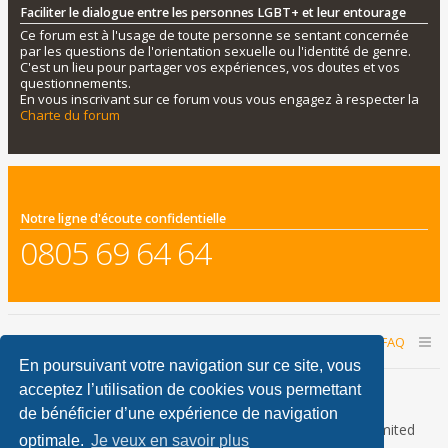
Faciliter le dialogue entre les personnes LGBT+ et leur entourage
Ce forum est à l'usage de toute personne se sentant concernée
par les questions de l'orientation sexuelle ou l'identité de genre.
C'est un lieu pour partager vos expériences, vos doutes et vos
questionnements.
En vous inscrivant sur ce forum vous vous engagez à respecter la
Charte du forum
Notre ligne d'écoute confidentielle
0805 69 64 64
Accueil du forum
Nous contacter
FAQ
En poursuivant votre navigation sur ce site, vous
Nous sommes le 07 août 2026 08:21
acceptez l’utilisation de cookies vous permettant
de bénéficier d’une expérience de navigation
Développé par
phpBB
® Forum Software © phpBB Limited
optimale.
Je veux en savoir plus