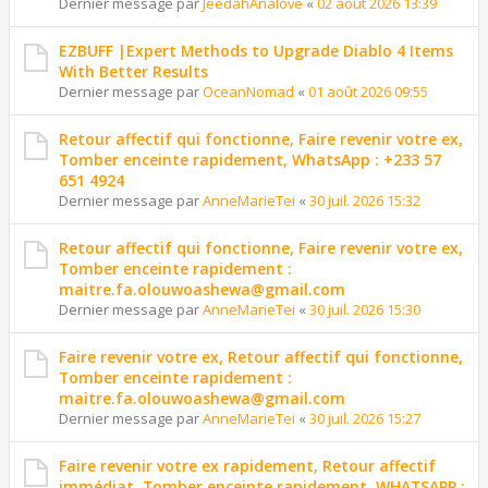
Dernier message par
JeedahAnalove
«
02 août 2026 13:39
EZBUFF |Expert Methods to Upgrade Diablo 4 Items
With Better Results
Dernier message par
OceanNomad
«
01 août 2026 09:55
Retour affectif qui fonctionne, Faire revenir votre ex,
Tomber enceinte rapidement, WhatsApp : +233 57
651 4924
Dernier message par
AnneMarieTei
«
30 juil. 2026 15:32
Retour affectif qui fonctionne, Faire revenir votre ex,
Tomber enceinte rapidement :
maitre.fa.olouwoashewa@gmail.com
Dernier message par
AnneMarieTei
«
30 juil. 2026 15:30
Faire revenir votre ex, Retour affectif qui fonctionne,
Tomber enceinte rapidement :
maitre.fa.olouwoashewa@gmail.com
Dernier message par
AnneMarieTei
«
30 juil. 2026 15:27
Faire revenir votre ex rapidement, Retour affectif
immédiat, Tomber enceinte rapidement, WHATSAPP :