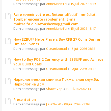
Dernier message par
AnneMarieTei
«
15 juil. 2026 18:19
Faire revenir votre ex, Retour affectif immédiat,
Tomber enceinte rapidement, E-mail :
maitre.fa.olouwoashewa@gmail.com
Dernier message par
AnneMarieTei
«
15 juil. 2026 18:17
How EZBUFF Helps Players Buy CFB 27 Coins During
Limited Events
Dernier message par
OceanNomad
«
15 juil. 2026 03:33
How to Buy POE 2 Currency with EZBUFF and Achieve
Your Build Goals
Dernier message par
OceanNomad
«
10 juil. 2026 04:39
Наркологическая клиника Похмельная служба.
Нарколог на дом
Dernier message par
ShawnVep
«
10 juil. 2026 02:13
Présentation
Dernier message par
Julia26290
«
09 juil. 2026 23:09