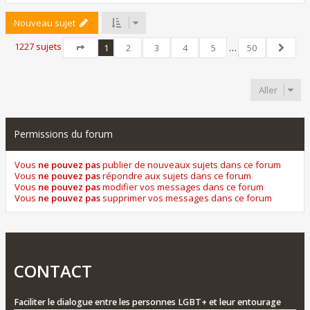
Nouveau sujet
1227 sujets
1
2
3
4
5
…
50
Page
1
sur
50
Suivant
Aller
Permissions du forum
Vous
ne pouvez pas
publier de nouveaux sujets dans ce forum
Vous
ne pouvez pas
répondre aux sujets dans ce forum
Vous
ne pouvez pas
modifier vos messages dans ce forum
Vous
ne pouvez pas
supprimer vos messages dans ce forum
CONTACT
Faciliter le dialogue entre les personnes LGBT+ et leur entourage