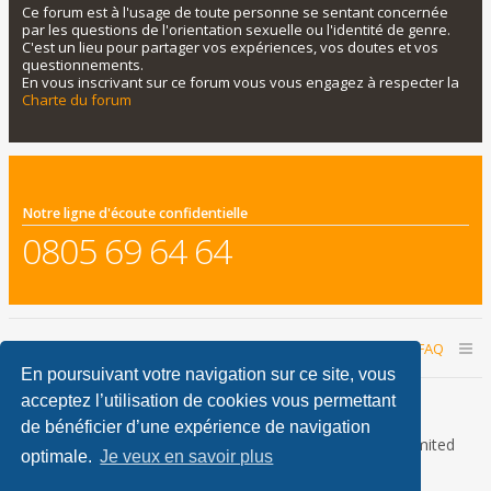
Ce forum est à l'usage de toute personne se sentant concernée
par les questions de l'orientation sexuelle ou l'identité de genre.
C'est un lieu pour partager vos expériences, vos doutes et vos
questionnements.
En vous inscrivant sur ce forum vous vous engagez à respecter la
Charte du forum
Notre ligne d'écoute confidentielle
0805 69 64 64
Accueil du forum
Nous contacter
FAQ
En poursuivant votre navigation sur ce site, vous
Nous sommes le 10 août 2026 07:15
acceptez l’utilisation de cookies vous permettant
de bénéficier d’une expérience de navigation
Développé par
phpBB
® Forum Software © phpBB Limited
optimale.
Je veux en savoir plus
Traduction française officielle
©
Qiaeru