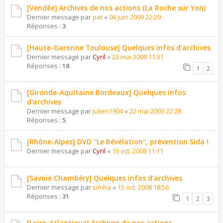
[Vendée] Archives de nos actions (La Roche sur Yon)
Dernier message par
pat
«
04 juin 2009 22:29
Réponses :
3
[Haute-Garonne Toulouse] Quelques infos d'archives
Dernier message par
Cyril
«
23 mai 2009 11:31
Réponses :
18
1
2
[Gironde-Aquitaine Bordeaux] Quelques infos
d'archives
Dernier message par
julien1904
«
22 mai 2009 22:28
Réponses :
5
[Rhône-Alpes] DVD ''Le Révélation'', prévention Sida !
Dernier message par
Cyril
«
16 oct. 2008 11:11
[Savoie Chambéry] Quelques infos d'archives
Dernier message par
simha
«
15 oct. 2008 18:56
Réponses :
31
1
2
3
[Loire-Atlantique] Archives de nos actions