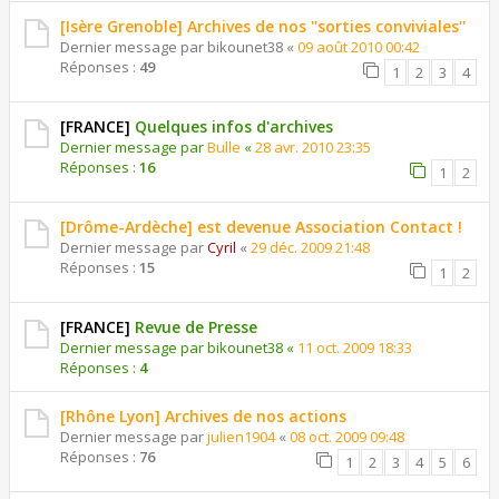
[Isère Grenoble] Archives de nos ''sorties conviviales''
Dernier message par
bikounet38
«
09 août 2010 00:42
Réponses :
49
1
2
3
4
[FRANCE]
Quelques infos d'archives
Dernier message par
Bulle
«
28 avr. 2010 23:35
Réponses :
16
1
2
[Drôme-Ardèche] est devenue Association Contact !
Dernier message par
Cyril
«
29 déc. 2009 21:48
Réponses :
15
1
2
[FRANCE]
Revue de Presse
Dernier message par
bikounet38
«
11 oct. 2009 18:33
Réponses :
4
[Rhône Lyon] Archives de nos actions
Dernier message par
julien1904
«
08 oct. 2009 09:48
Réponses :
76
1
2
3
4
5
6