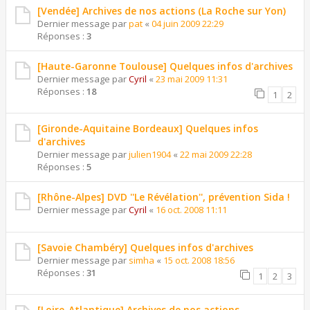
[Vendée] Archives de nos actions (La Roche sur Yon)
Dernier message par
pat
«
04 juin 2009 22:29
Réponses :
3
[Haute-Garonne Toulouse] Quelques infos d'archives
Dernier message par
Cyril
«
23 mai 2009 11:31
Réponses :
18
1
2
[Gironde-Aquitaine Bordeaux] Quelques infos
d'archives
Dernier message par
julien1904
«
22 mai 2009 22:28
Réponses :
5
[Rhône-Alpes] DVD ''Le Révélation'', prévention Sida !
Dernier message par
Cyril
«
16 oct. 2008 11:11
[Savoie Chambéry] Quelques infos d'archives
Dernier message par
simha
«
15 oct. 2008 18:56
Réponses :
31
1
2
3
[Loire-Atlantique] Archives de nos actions