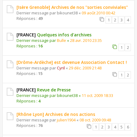
[Isère Grenoble] Archives de nos ''sorties conviviales''
Dernier message par
bikounet38
«
09 août 2010 00:42
Réponses :
49
1
2
3
4
[FRANCE]
Quelques infos d'archives
Dernier message par
Bulle
«
28 avr. 2010 23:35
Réponses :
16
1
2
[Drôme-Ardèche] est devenue Association Contact !
Dernier message par
Cyril
«
29 déc. 2009 21:48
Réponses :
15
1
2
[FRANCE]
Revue de Presse
Dernier message par
bikounet38
«
11 oct. 2009 18:33
Réponses :
4
[Rhône Lyon] Archives de nos actions
Dernier message par
julien1904
«
08 oct. 2009 09:48
Réponses :
76
1
2
3
4
5
6