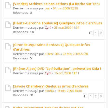
[Vendée] Archives de nos actions (La Roche sur Yon)
Dernier message par
pat
«
04 juin 2009 22:29
Réponses :
3
[Haute-Garonne Toulouse] Quelques infos d'archives
Dernier message par
Cyril
«
23 mai 2009 11:31
Réponses :
18
1
2
[Gironde-Aquitaine Bordeaux] Quelques infos
d'archives
Dernier message par
julien1904
«
22 mai 2009 22:28
Réponses :
5
[Rhône-Alpes] DVD ''Le Révélation'', prévention Sida !
Dernier message par
Cyril
«
16 oct. 2008 11:11
[Savoie Chambéry] Quelques infos d'archives
Dernier message par
simha
«
15 oct. 2008 18:56
Réponses :
31
1
2
3
[Loire-Atlantique] Archives de nos actions