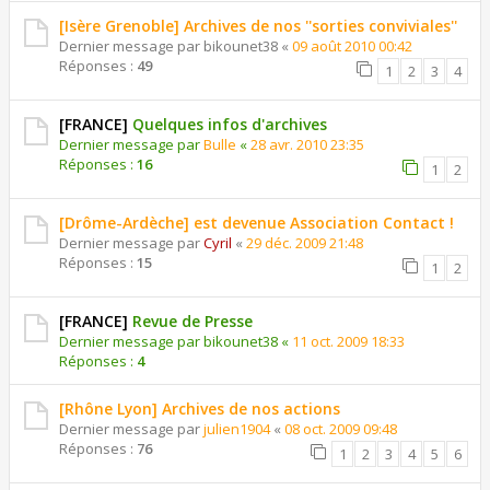
[Isère Grenoble] Archives de nos ''sorties conviviales''
Dernier message par
bikounet38
«
09 août 2010 00:42
Réponses :
49
1
2
3
4
[FRANCE]
Quelques infos d'archives
Dernier message par
Bulle
«
28 avr. 2010 23:35
Réponses :
16
1
2
[Drôme-Ardèche] est devenue Association Contact !
Dernier message par
Cyril
«
29 déc. 2009 21:48
Réponses :
15
1
2
[FRANCE]
Revue de Presse
Dernier message par
bikounet38
«
11 oct. 2009 18:33
Réponses :
4
[Rhône Lyon] Archives de nos actions
Dernier message par
julien1904
«
08 oct. 2009 09:48
Réponses :
76
1
2
3
4
5
6