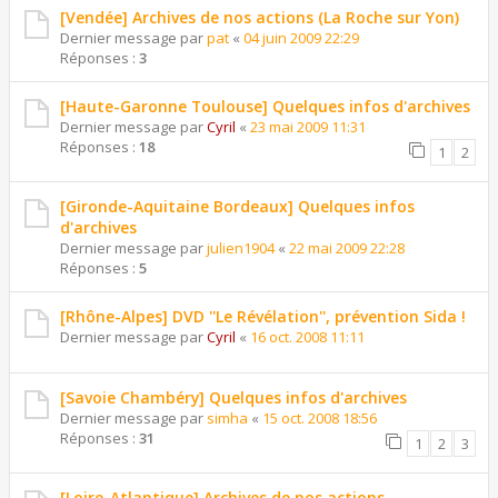
[Vendée] Archives de nos actions (La Roche sur Yon)
Dernier message par
pat
«
04 juin 2009 22:29
Réponses :
3
[Haute-Garonne Toulouse] Quelques infos d'archives
Dernier message par
Cyril
«
23 mai 2009 11:31
Réponses :
18
1
2
[Gironde-Aquitaine Bordeaux] Quelques infos
d'archives
Dernier message par
julien1904
«
22 mai 2009 22:28
Réponses :
5
[Rhône-Alpes] DVD ''Le Révélation'', prévention Sida !
Dernier message par
Cyril
«
16 oct. 2008 11:11
[Savoie Chambéry] Quelques infos d'archives
Dernier message par
simha
«
15 oct. 2008 18:56
Réponses :
31
1
2
3
[Loire-Atlantique] Archives de nos actions