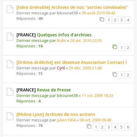
[Isère Grenoble] Archives de nos ''sorties conviviales''
Dernier message par
bikounet38
«
09 août 2010 00:42
Réponses :
49
1
2
3
4
[FRANCE]
Quelques infos d'archives
Dernier message par
Bulle
«
28 avr. 2010 23:35
Réponses :
16
1
2
[Drôme-Ardèche] est devenue Association Contact !
Dernier message par
Cyril
«
29 déc. 2009 21:48
Réponses :
15
1
2
[FRANCE]
Revue de Presse
Dernier message par
bikounet38
«
11 oct. 2009 18:33
Réponses :
4
[Rhône Lyon] Archives de nos actions
Dernier message par
julien1904
«
08 oct. 2009 09:48
Réponses :
76
1
2
3
4
5
6