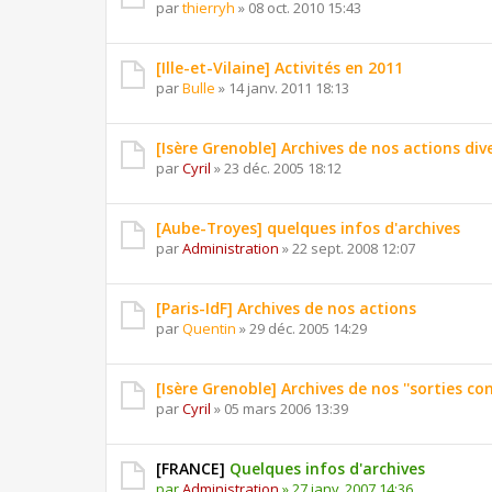
par
thierryh
»
08 oct. 2010 15:43
[Ille-et-Vilaine] Activités en 2011
par
Bulle
»
14 janv. 2011 18:13
[Isère Grenoble] Archives de nos actions div
par
Cyril
»
23 déc. 2005 18:12
[Aube-Troyes] quelques infos d'archives
par
Administration
»
22 sept. 2008 12:07
[Paris-IdF] Archives de nos actions
par
Quentin
»
29 déc. 2005 14:29
[Isère Grenoble] Archives de nos ''sorties conv
par
Cyril
»
05 mars 2006 13:39
[FRANCE]
Quelques infos d'archives
par
Administration
»
27 janv. 2007 14:36