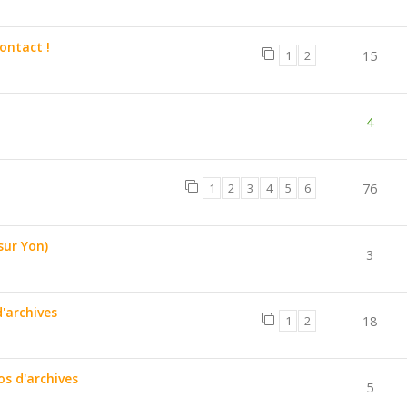
ontact !
1
2
15
4
1
2
3
4
5
6
76
sur Yon)
3
'archives
1
2
18
s d'archives
5