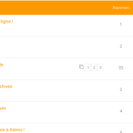
Réponses
ligne !
1
2
le
1
2
3
35
chives
2
ves
4
e à Reims !
5