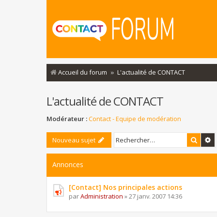
Accueil du forum
L'actualité de CONTACT
L'actualité de CONTACT
Modérateur :
Contact - Equipe de modération
Reche
R
Nouveau sujet
Annonces
[Contact] Nos principales actions
par
Administration
»
27 janv. 2007 14:36