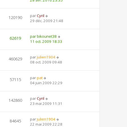
par
Cyril
120190
29 déc. 2009 21:48
par
bikounet38
62619
11 oct. 2009 18:33
par
julien1904
460629
08 oct. 2009 09:48
par
pat
57115
04 juin 2009 22:29
par
Cyril
142860
23 mai 2009 11:31
par
julien1904
84645
22 mai 2009 22:28