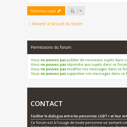
Nouveau sujet
Revenir à l’accueil du forum
Permissions du forum
Vous
ne pouvez pas
publier de nouveaux sujets dans 
Vous
ne pouvez pas
répondre aux sujets dans ce foru
Vous
ne pouvez pas
modifier vos messages dans ce f
Vous
ne pouvez pas
supprimer vos messages dans ce 
CONTACT
Faciliter le dialogue entre les personnes LGBT+ et leur e
Ce forum est à l'usage de toute personne se sentant conc
C'est un lieu pour partager vos expériences, vos doute