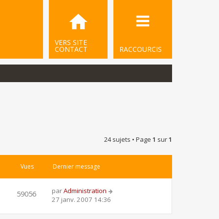
VERS SITE
CONTACT
RACCOURCIS
24 sujets • Page
1
sur
1
Vues
Dernier message
par
Administration
59056
27 janv. 2007 14:36