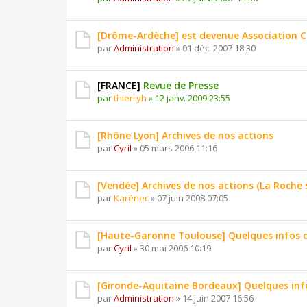
[Drôme-Ardèche] est devenue Association C
par
Administration
»
01 déc. 2007 18:30
[FRANCE]
Revue de Presse
par
thierryh
»
12 janv. 2009 23:55
[Rhône Lyon] Archives de nos actions
par
Cyril
»
05 mars 2006 11:16
[Vendée] Archives de nos actions (La Roche 
par
Karénec
»
07 juin 2008 07:05
[Haute-Garonne Toulouse] Quelques infos d
par
Cyril
»
30 mai 2006 10:19
[Gironde-Aquitaine Bordeaux] Quelques info
par
Administration
»
14 juin 2007 16:56