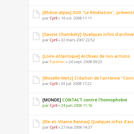
[Rhône-Alpes] DVD ''Le Révélation'', préventi
par
Cyril
»
16 oct. 2008 11:11
[Savoie Chambéry] Quelques infos d'archive
par
Cyril
»
22 mars 2007 22:52
[Loire-Atlantique] Archives de nos actions
par
Karénec
»
24 sept. 2008 09:23
[Moselle-Metz] Création de l'antenne ''Conta
par
Cyril
»
03 juil. 2008 17:22
[MONDE]
CONTACT contre l'homophobie
par
Cyril
»
24 juin 2006 11:16
[Ille-et-Vilaine Rennes] Quelques infos d'arc
par
Cyril
»
27 mai 2006 14:37