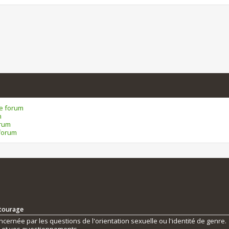
ce forum
m
orum
forum
ntourage
ernée par les questions de l'orientation sexuelle ou l'identité de genre.
s et vos questionnements.