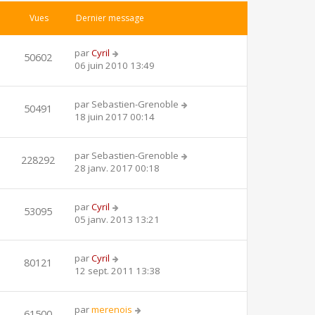
Vues
Dernier message
par
Cyril
50602
06 juin 2010 13:49
par
Sebastien-Grenoble
50491
18 juin 2017 00:14
par
Sebastien-Grenoble
228292
28 janv. 2017 00:18
par
Cyril
53095
05 janv. 2013 13:21
par
Cyril
80121
12 sept. 2011 13:38
par
merenois
61500