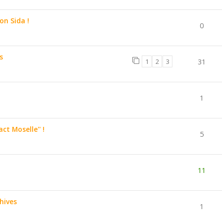
on Sida !
0
s
1
2
3
31
1
ct Moselle'' !
5
11
hives
1