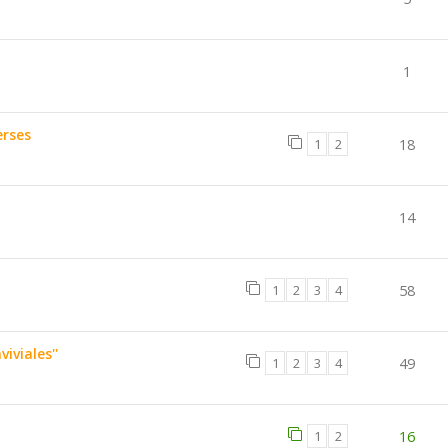
1
erses
1
2
18
14
1
2
3
4
58
iviales''
1
2
3
4
49
1
2
16