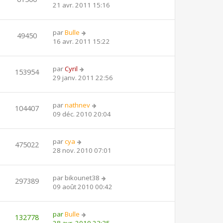
21 avr. 2011 15:16
par
Bulle
49450
16 avr. 2011 15:22
par
Cyril
153954
29 janv. 2011 22:56
par
nathnev
104407
09 déc. 2010 20:04
par
cya
475022
28 nov. 2010 07:01
par
bikounet38
297389
09 août 2010 00:42
par
Bulle
132778
28 avr. 2010 23:35