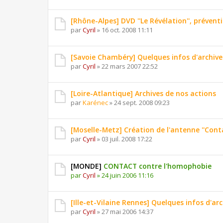
[Rhône-Alpes] DVD ''Le Révélation'', préventi
par
Cyril
»
16 oct. 2008 11:11
[Savoie Chambéry] Quelques infos d'archive
par
Cyril
»
22 mars 2007 22:52
[Loire-Atlantique] Archives de nos actions
par
Karénec
»
24 sept. 2008 09:23
[Moselle-Metz] Création de l'antenne ''Conta
par
Cyril
»
03 juil. 2008 17:22
[MONDE]
CONTACT contre l'homophobie
par
Cyril
»
24 juin 2006 11:16
[Ille-et-Vilaine Rennes] Quelques infos d'arc
par
Cyril
»
27 mai 2006 14:37