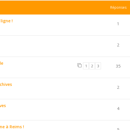
Réponses
ligne !
1
2
le
1
2
3
35
chives
2
ves
4
e à Reims !
5