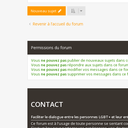
Nouveau sujet
Revenir à l’accueil du forum
Permissions du forum
Vous
ne pouvez pas
publier de nouveaux sujets dans 
Vous
ne pouvez pas
répondre aux sujets dans ce foru
Vous
ne pouvez pas
modifier vos messages dans ce f
Vous
ne pouvez pas
supprimer vos messages dans ce 
CONTACT
Faciliter le dialogue entre les personnes LGBT+ et leur e
Ce forum est à l'usage de toute personne se sentant conc
C'est un lieu pour partager vos expériences, vos doute