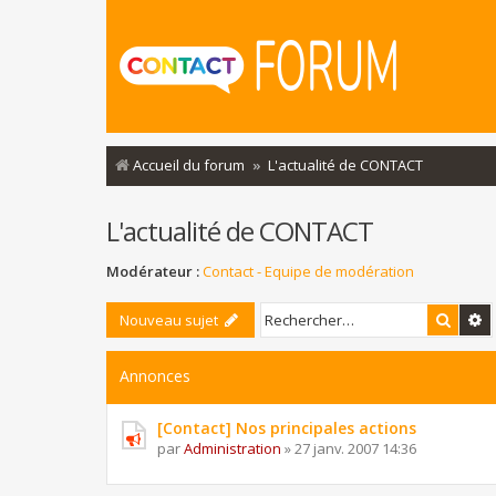
Accueil du forum
L'actualité de CONTACT
L'actualité de CONTACT
Modérateur :
Contact - Equipe de modération
Reche
R
Nouveau sujet
Annonces
[Contact] Nos principales actions
par
Administration
»
27 janv. 2007 14:36