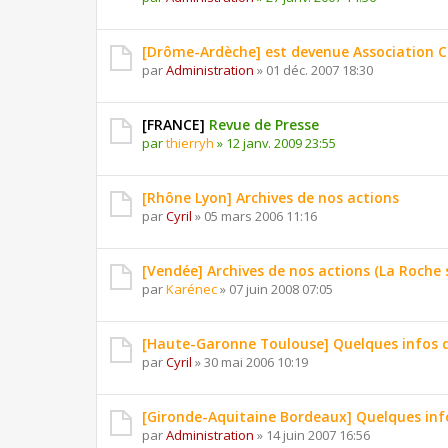
[Drôme-Ardèche] est devenue Association C
par
Administration
»
01 déc. 2007 18:30
[FRANCE]
Revue de Presse
par
thierryh
»
12 janv. 2009 23:55
[Rhône Lyon] Archives de nos actions
par
Cyril
»
05 mars 2006 11:16
[Vendée] Archives de nos actions (La Roche 
par
Karénec
»
07 juin 2008 07:05
[Haute-Garonne Toulouse] Quelques infos d
par
Cyril
»
30 mai 2006 10:19
[Gironde-Aquitaine Bordeaux] Quelques info
par
Administration
»
14 juin 2007 16:56