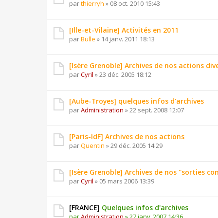
par
thierryh
»
08 oct. 2010 15:43
[Ille-et-Vilaine] Activités en 2011
par
Bulle
»
14 janv. 2011 18:13
[Isère Grenoble] Archives de nos actions div
par
Cyril
»
23 déc. 2005 18:12
[Aube-Troyes] quelques infos d'archives
par
Administration
»
22 sept. 2008 12:07
[Paris-IdF] Archives de nos actions
par
Quentin
»
29 déc. 2005 14:29
[Isère Grenoble] Archives de nos ''sorties conv
par
Cyril
»
05 mars 2006 13:39
[FRANCE]
Quelques infos d'archives
par
Administration
»
27 janv. 2007 14:36