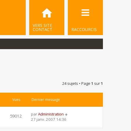
VERS SITE
CONTACT
RACCOURCIS
24 sujets • Page
1
sur
1
Vues
Dernier message
par
Administration
59012
27 janv. 2007 14:36