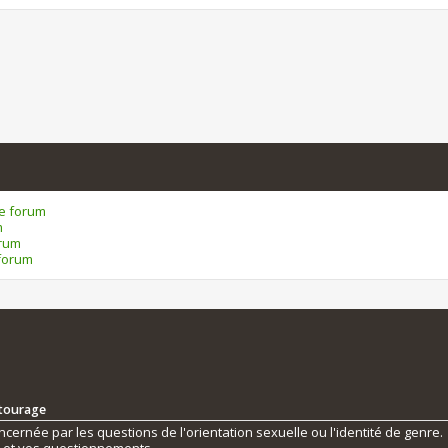
ce forum
m
orum
forum
ntourage
ernée par les questions de l'orientation sexuelle ou l'identité de genre.
s et vos questionnements.