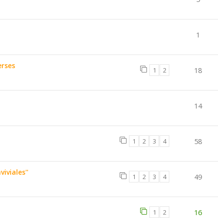
1
erses
1
2
18
14
1
2
3
4
58
iviales''
1
2
3
4
49
1
2
16