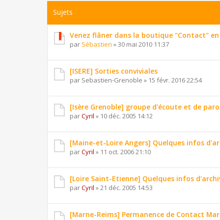
Sujets
Venez flâner dans la boutique "Contact" en 
par
Sébastien
»
30 mai 2010 11:37
[ISERE] Sorties conviviales
par
Sebastien-Grenoble
»
15 févr. 2016 22:54
[Isère Grenoble] groupe d'écoute et de paro
par
Cyril
»
10 déc. 2005 14:12
[Maine-et-Loire Angers] Quelques infos d'ar
par
Cyril
»
11 oct. 2006 21:10
[Loire Saint-Etienne] Quelques infos d'archi
par
Cyril
»
21 déc. 2005 14:53
[Marne-Reims] Permanence de Contact Marn