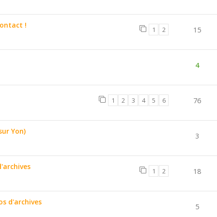
ontact !
1
2
15
4
1
2
3
4
5
6
76
sur Yon)
3
'archives
1
2
18
s d'archives
5