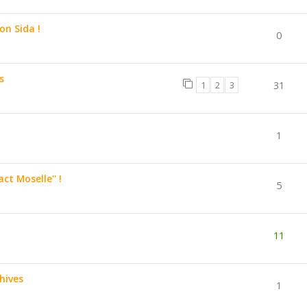
on Sida !
0
s
1
2
3
31
1
ct Moselle'' !
5
11
hives
1