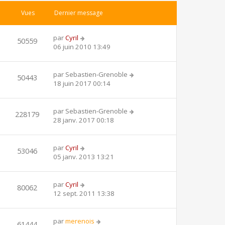
Vues
Dernier message
par
Cyril
50559
06 juin 2010 13:49
par
Sebastien-Grenoble
50443
18 juin 2017 00:14
par
Sebastien-Grenoble
228179
28 janv. 2017 00:18
par
Cyril
53046
05 janv. 2013 13:21
par
Cyril
80062
12 sept. 2011 13:38
par
merenois
61444