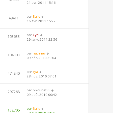
21 avr. 2011 15:16
par
Bulle
49411
16 avr. 2011 15:22
par
Cyril
153633
29 janv. 2011 22:56
par
nathnev
104303
09 déc. 2010 20:04
par
cya
474840
28 nov. 2010 07:01
par
bikounet38
297268
09 août 2010 00:42
par
Bulle
132705
28 avr. 2010 23:35