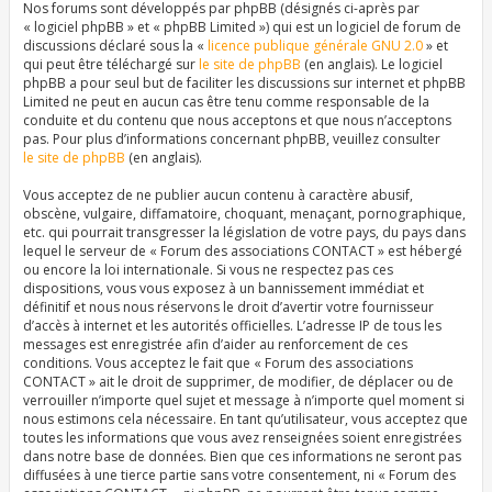
Nos forums sont développés par phpBB (désignés ci-après par
« logiciel phpBB » et « phpBB Limited ») qui est un logiciel de forum de
discussions déclaré sous la «
licence publique générale GNU 2.0
» et
qui peut être téléchargé sur
le site de phpBB
(en anglais). Le logiciel
phpBB a pour seul but de faciliter les discussions sur internet et phpBB
Limited ne peut en aucun cas être tenu comme responsable de la
conduite et du contenu que nous acceptons et que nous n’acceptons
pas. Pour plus d’informations concernant phpBB, veuillez consulter
le site de phpBB
(en anglais).
Vous acceptez de ne publier aucun contenu à caractère abusif,
obscène, vulgaire, diffamatoire, choquant, menaçant, pornographique,
etc. qui pourrait transgresser la législation de votre pays, du pays dans
lequel le serveur de « Forum des associations CONTACT » est hébergé
ou encore la loi internationale. Si vous ne respectez pas ces
dispositions, vous vous exposez à un bannissement immédiat et
définitif et nous nous réservons le droit d’avertir votre fournisseur
d’accès à internet et les autorités officielles. L’adresse IP de tous les
messages est enregistrée afin d’aider au renforcement de ces
conditions. Vous acceptez le fait que « Forum des associations
CONTACT » ait le droit de supprimer, de modifier, de déplacer ou de
verrouiller n’importe quel sujet et message à n’importe quel moment si
nous estimons cela nécessaire. En tant qu’utilisateur, vous acceptez que
toutes les informations que vous avez renseignées soient enregistrées
dans notre base de données. Bien que ces informations ne seront pas
diffusées à une tierce partie sans votre consentement, ni « Forum des