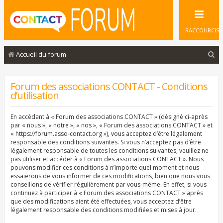
RACCOURCIS
R
Accueil du forum
e
c
Forum des associations CONTACT - Conditions
d’utilisation
h
e
En accédant à « Forum des associations CONTACT » (désigné ci-après
r
par « nous », « notre », « nos », « Forum des associations CONTACT » et
« https://forum.asso-contact.org »), vous acceptez d’être légalement
c
responsable des conditions suivantes. Si vous n’acceptez pas d’être
légalement responsable de toutes les conditions suivantes, veuillez ne
h
pas utiliser et accéder à « Forum des associations CONTACT ». Nous
e
pouvons modifier ces conditions à n’importe quel moment et nous
essaierons de vous informer de ces modifications, bien que nous vous
r
conseillons de vérifier régulièrement par vous-même. En effet, si vous
continuez à participer à « Forum des associations CONTACT » après
que des modifications aient été effectuées, vous acceptez d’être
légalement responsable des conditions modifiées et mises à jour.