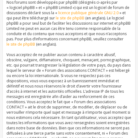
Nos forums sont développés par phpBB (désignés ci-après par
« logiciel phpBB » et « phpBB Limited ») qui est un logiciel de forum de
discussions déclaré sous la «
licence publique générale GNU 2.0
» et
qui peut être téléchargé sur
le site de phpBB
(en anglais). Le logiciel
phpBB a pour seul but de faciliter les discussions sur internet et phpBB
Limited ne peut en aucun cas être tenu comme responsable de la
conduite et du contenu que nous acceptons et que nous n’acceptons
pas. Pour plus d’informations concernant phpBB, veuillez consulter
le site de phpBB
(en anglais).
Vous acceptez de ne publier aucun contenu à caractère abusif,
obscène, vulgaire, diffamatoire, choquant, menaçant, pornographique,
etc. qui pourrait transgresser la législation de votre pays, du pays dans
lequel le serveur de « Forum des associations CONTACT » est hébergé
ou encore la loi internationale. Si vous ne respectez pas ces
dispositions, vous vous exposez à un bannissement immédiat et
définitif et nous nous réservons le droit d’avertir votre fournisseur
d’accès à internet et les autorités officielles. L’adresse IP de tous les
messages est enregistrée afin d’aider au renforcement de ces
conditions. Vous acceptez le fait que « Forum des associations
CONTACT » ait le droit de supprimer, de modifier, de déplacer ou de
verrouiller n’importe quel sujet et message à n’importe quel moment si
nous estimons cela nécessaire. En tant qu’utilisateur, vous acceptez que
toutes les informations que vous avez renseignées soient enregistrées
dans notre base de données. Bien que ces informations ne seront pas
diffusées à une tierce partie sans votre consentement, ni « Forum des