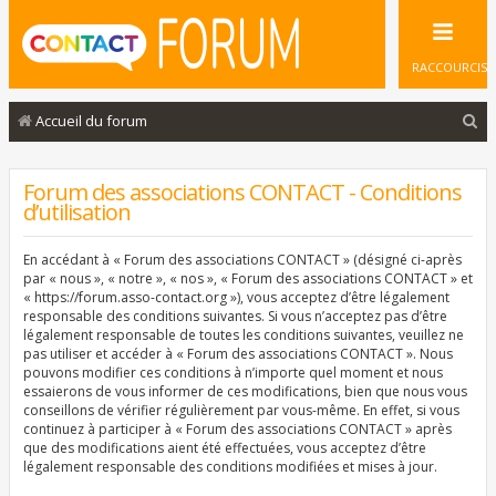
RACCOURCIS
R
Accueil du forum
e
c
Forum des associations CONTACT - Conditions
d’utilisation
h
e
En accédant à « Forum des associations CONTACT » (désigné ci-après
r
par « nous », « notre », « nos », « Forum des associations CONTACT » et
« https://forum.asso-contact.org »), vous acceptez d’être légalement
c
responsable des conditions suivantes. Si vous n’acceptez pas d’être
légalement responsable de toutes les conditions suivantes, veuillez ne
h
pas utiliser et accéder à « Forum des associations CONTACT ». Nous
e
pouvons modifier ces conditions à n’importe quel moment et nous
essaierons de vous informer de ces modifications, bien que nous vous
r
conseillons de vérifier régulièrement par vous-même. En effet, si vous
continuez à participer à « Forum des associations CONTACT » après
que des modifications aient été effectuées, vous acceptez d’être
légalement responsable des conditions modifiées et mises à jour.