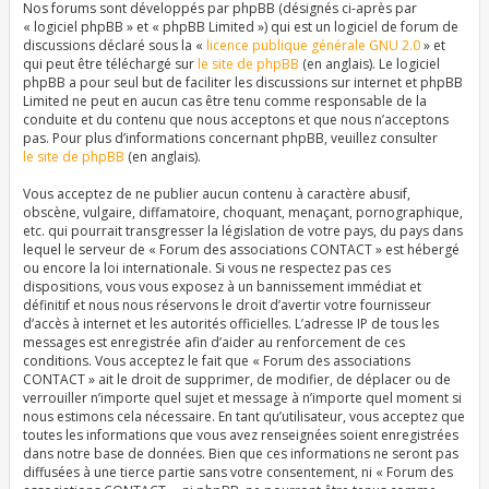
Nos forums sont développés par phpBB (désignés ci-après par
« logiciel phpBB » et « phpBB Limited ») qui est un logiciel de forum de
discussions déclaré sous la «
licence publique générale GNU 2.0
» et
qui peut être téléchargé sur
le site de phpBB
(en anglais). Le logiciel
phpBB a pour seul but de faciliter les discussions sur internet et phpBB
Limited ne peut en aucun cas être tenu comme responsable de la
conduite et du contenu que nous acceptons et que nous n’acceptons
pas. Pour plus d’informations concernant phpBB, veuillez consulter
le site de phpBB
(en anglais).
Vous acceptez de ne publier aucun contenu à caractère abusif,
obscène, vulgaire, diffamatoire, choquant, menaçant, pornographique,
etc. qui pourrait transgresser la législation de votre pays, du pays dans
lequel le serveur de « Forum des associations CONTACT » est hébergé
ou encore la loi internationale. Si vous ne respectez pas ces
dispositions, vous vous exposez à un bannissement immédiat et
définitif et nous nous réservons le droit d’avertir votre fournisseur
d’accès à internet et les autorités officielles. L’adresse IP de tous les
messages est enregistrée afin d’aider au renforcement de ces
conditions. Vous acceptez le fait que « Forum des associations
CONTACT » ait le droit de supprimer, de modifier, de déplacer ou de
verrouiller n’importe quel sujet et message à n’importe quel moment si
nous estimons cela nécessaire. En tant qu’utilisateur, vous acceptez que
toutes les informations que vous avez renseignées soient enregistrées
dans notre base de données. Bien que ces informations ne seront pas
diffusées à une tierce partie sans votre consentement, ni « Forum des