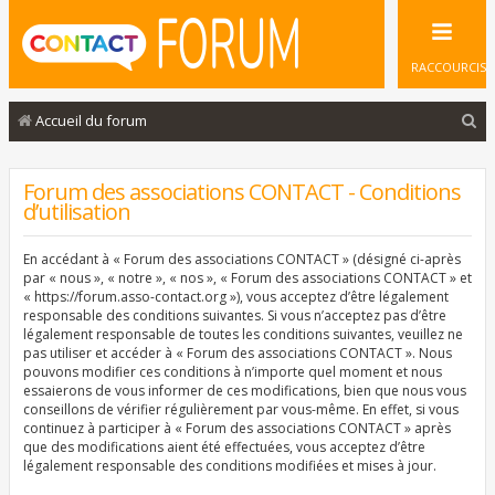
RACCOURCIS
R
Accueil du forum
e
c
Forum des associations CONTACT - Conditions
d’utilisation
h
e
En accédant à « Forum des associations CONTACT » (désigné ci-après
r
par « nous », « notre », « nos », « Forum des associations CONTACT » et
« https://forum.asso-contact.org »), vous acceptez d’être légalement
c
responsable des conditions suivantes. Si vous n’acceptez pas d’être
légalement responsable de toutes les conditions suivantes, veuillez ne
h
pas utiliser et accéder à « Forum des associations CONTACT ». Nous
e
pouvons modifier ces conditions à n’importe quel moment et nous
essaierons de vous informer de ces modifications, bien que nous vous
r
conseillons de vérifier régulièrement par vous-même. En effet, si vous
continuez à participer à « Forum des associations CONTACT » après
que des modifications aient été effectuées, vous acceptez d’être
légalement responsable des conditions modifiées et mises à jour.