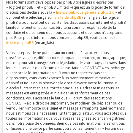
Nos forums sont développés par phpBB (désignés ci-après par
« logiciel phpBB » et « phpBB Limited ») qui est un logiciel de forum de
discussions déclaré sous la «
licence publique générale GNU 2.0
» et
qui peut être téléchargé sur
le site de phpBB
(en anglais). Le logiciel
phpBB a pour seul but de faciliter les discussions sur internet et phpBB
Limited ne peut en aucun cas être tenu comme responsable de la
conduite et du contenu que nous acceptons et que nous n’acceptons
pas. Pour plus d’informations concernant phpBB, veuillez consulter
le site de phpBB
(en anglais).
Vous acceptez de ne publier aucun contenu à caractère abusif,
obscène, vulgaire, diffamatoire, choquant, menaçant, pornographique,
etc. qui pourrait transgresser la législation de votre pays, du pays dans
lequel le serveur de « Forum des associations CONTACT » est hébergé
ou encore la loi internationale. Si vous ne respectez pas ces
dispositions, vous vous exposez à un bannissement immédiat et
définitif et nous nous réservons le droit d’avertir votre fournisseur
d’accès à internet et les autorités officielles. L’adresse IP de tous les
messages est enregistrée afin d’aider au renforcement de ces
conditions. Vous acceptez le fait que « Forum des associations
CONTACT » ait le droit de supprimer, de modifier, de déplacer ou de
verrouiller n’importe quel sujet et message à n’importe quel moment si
nous estimons cela nécessaire. En tant qu’utilisateur, vous acceptez que
toutes les informations que vous avez renseignées soient enregistrées
dans notre base de données. Bien que ces informations ne seront pas
diffusées à une tierce partie sans votre consentement, ni « Forum des