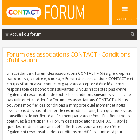
RACCOURCIS
R
Accueil du forum
e
c
Forum des associations CONTACT - Conditions
d’utilisation
h
e
En accédant à « Forum des associations CONTACT » (désigné ci-après
r
par « nous », « notre », « nos », « Forum des associations CONTACT » et
« https://forum.asso-contact.org »), vous acceptez d’être légalement
c
responsable des conditions suivantes. Si vous n’acceptez pas d’être
légalement responsable de toutes les conditions suivantes, veuillez ne
h
pas utiliser et accéder à « Forum des associations CONTACT ». Nous
e
pouvons modifier ces conditions à n’importe quel moment et nous
essaierons de vous informer de ces modifications, bien que nous vous
r
conseillons de vérifier régulièrement par vous-même. En effet, si vous
continuez à participer à « Forum des associations CONTACT » après
que des modifications aient été effectuées, vous acceptez d’être
légalement responsable des conditions modifiées et mises à jour.