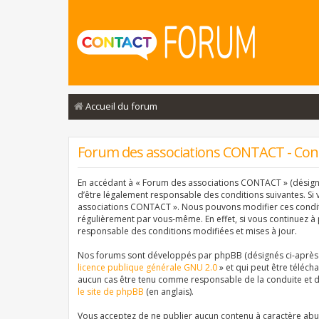
Accueil du forum
Forum des associations CONTACT - Condi
En accédant à « Forum des associations CONTACT » (désigné 
d’être légalement responsable des conditions suivantes. Si 
associations CONTACT ». Nous pouvons modifier ces conditi
régulièrement par vous-même. En effet, si vous continuez à
responsable des conditions modifiées et mises à jour.
Nos forums sont développés par phpBB (désignés ci-après pa
licence publique générale GNU 2.0
» et qui peut être téléch
aucun cas être tenu comme responsable de la conduite et d
le site de phpBB
(en anglais).
Vous acceptez de ne publier aucun contenu à caractère abusi