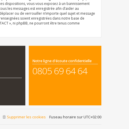
 ces dispositions, vous vous exposez à un bannissement
e tous les messages est enregistrée afin d’aider au
déplacer ou de verrouiller n’importe quel sujet et message
z renseignées soient enregistrées dans notre base de
ONTACT », ni phpBB, ne pourront être tenus comme
Notre ligne d'écoute confidentielle
0805 69 64 64
Supprimer les cookies
Fuseau horaire sur
UTC+02:00