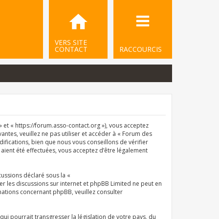
VERS SITE
CONTACT
RACCOURCIS
et « https://forum.asso-contact.org »), vous acceptez
ntes, veuillez ne pas utiliser et accéder à « Forum des
ications, bien que nous vous conseillons de vérifier
aient été effectuées, vous acceptez d’être légalement
cussions déclaré sous la «
iter les discussions sur internet et phpBB Limited ne peut en
ations concernant phpBB, veuillez consulter
i pourrait transgresser la législation de votre pays, du