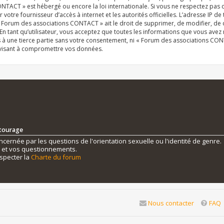
NTACT » est hébergé ou encore la loi internationale. Si vous ne respectez pas
r votre fournisseur d’accès à internet et les autorités officielles. L’adresse IP d
« Forum des associations CONTACT » ait le droit de supprimer, de modifier, de 
n tant qu’utilisateur, vous acceptez que toutes les informations que vous ave
s à une tierce partie sans votre consentement, ni « Forum des associations C
 visant à compromettre vos données.
ntourage
ernée par les questions de l'orientation sexuelle ou l'identité de genre.
s et vos questionnements.
specter la
Charte du forum
Nous contacter
FAQ