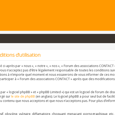
tions d’utilisation
ci-après par « nous », « notre », « nos », « Forum des associations CONTACT » 
vous n’acceptez pas d’être légalement responsable de toutes les conditions suiva
ons à n’importe quel moment et nous essaierons de vous informer de ces modif
 participer à « Forum des associations CONTACT » après que des modifications 
r « logiciel phpBB » et « phpBB Limited ») qui est un logiciel de forum de dis
argé sur
le site de phpBB
(en anglais). Le logiciel phpBB a pour seul but de facil
u contenu que nous acceptons et que nous n’acceptons pas. Pour plus d’inform
f, obscène, vulgaire, diffamatoire, choquant, menaçant, pornographique, etc. qu