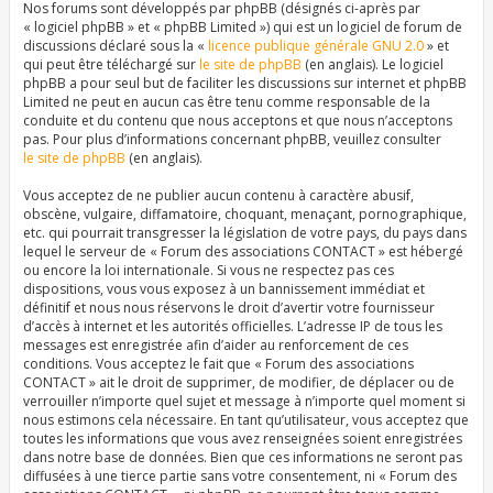
Nos forums sont développés par phpBB (désignés ci-après par
« logiciel phpBB » et « phpBB Limited ») qui est un logiciel de forum de
discussions déclaré sous la «
licence publique générale GNU 2.0
» et
qui peut être téléchargé sur
le site de phpBB
(en anglais). Le logiciel
phpBB a pour seul but de faciliter les discussions sur internet et phpBB
Limited ne peut en aucun cas être tenu comme responsable de la
conduite et du contenu que nous acceptons et que nous n’acceptons
pas. Pour plus d’informations concernant phpBB, veuillez consulter
le site de phpBB
(en anglais).
Vous acceptez de ne publier aucun contenu à caractère abusif,
obscène, vulgaire, diffamatoire, choquant, menaçant, pornographique,
etc. qui pourrait transgresser la législation de votre pays, du pays dans
lequel le serveur de « Forum des associations CONTACT » est hébergé
ou encore la loi internationale. Si vous ne respectez pas ces
dispositions, vous vous exposez à un bannissement immédiat et
définitif et nous nous réservons le droit d’avertir votre fournisseur
d’accès à internet et les autorités officielles. L’adresse IP de tous les
messages est enregistrée afin d’aider au renforcement de ces
conditions. Vous acceptez le fait que « Forum des associations
CONTACT » ait le droit de supprimer, de modifier, de déplacer ou de
verrouiller n’importe quel sujet et message à n’importe quel moment si
nous estimons cela nécessaire. En tant qu’utilisateur, vous acceptez que
toutes les informations que vous avez renseignées soient enregistrées
dans notre base de données. Bien que ces informations ne seront pas
diffusées à une tierce partie sans votre consentement, ni « Forum des