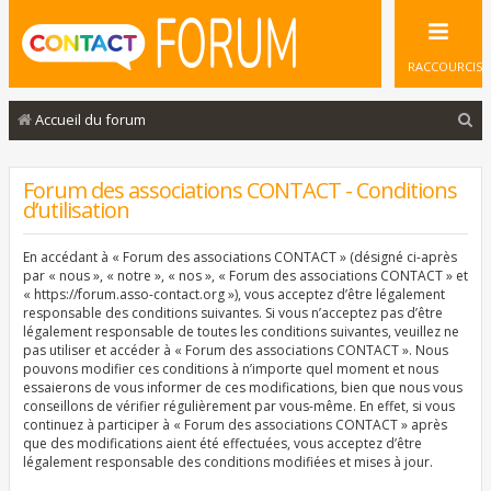
RACCOURCIS
R
Accueil du forum
e
c
Forum des associations CONTACT - Conditions
d’utilisation
h
e
En accédant à « Forum des associations CONTACT » (désigné ci-après
r
par « nous », « notre », « nos », « Forum des associations CONTACT » et
« https://forum.asso-contact.org »), vous acceptez d’être légalement
c
responsable des conditions suivantes. Si vous n’acceptez pas d’être
légalement responsable de toutes les conditions suivantes, veuillez ne
h
pas utiliser et accéder à « Forum des associations CONTACT ». Nous
e
pouvons modifier ces conditions à n’importe quel moment et nous
essaierons de vous informer de ces modifications, bien que nous vous
r
conseillons de vérifier régulièrement par vous-même. En effet, si vous
continuez à participer à « Forum des associations CONTACT » après
que des modifications aient été effectuées, vous acceptez d’être
légalement responsable des conditions modifiées et mises à jour.