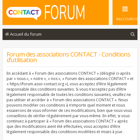
RACCOURCIS
R
Accueil du forum
e
c
Forum des associations CONTACT - Conditions
d’utilisation
h
e
En accédant à « Forum des associations CONTACT » (désigné ci-après
r
par « nous », « notre », « nos », « Forum des associations CONTACT » et
« https://forum.asso-contact.org »), vous acceptez d’être légalement
c
responsable des conditions suivantes. Si vous n’acceptez pas d’être
légalement responsable de toutes les conditions suivantes, veuillez ne
h
pas utiliser et accéder à « Forum des associations CONTACT ». Nous
e
pouvons modifier ces conditions à n’importe quel moment et nous
essaierons de vous informer de ces modifications, bien que nous vous
r
conseillons de vérifier régulièrement par vous-même. En effet, si vous
continuez à participer à « Forum des associations CONTACT » après
que des modifications aient été effectuées, vous acceptez d’être
légalement responsable des conditions modifiées et mises à jour.