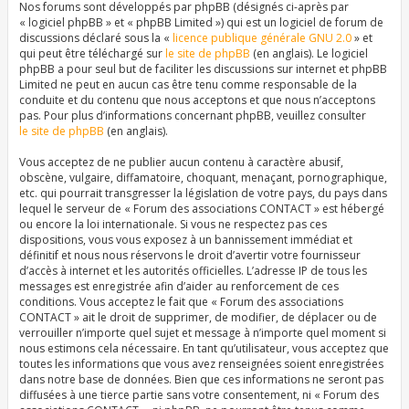
Nos forums sont développés par phpBB (désignés ci-après par
« logiciel phpBB » et « phpBB Limited ») qui est un logiciel de forum de
discussions déclaré sous la «
licence publique générale GNU 2.0
» et
qui peut être téléchargé sur
le site de phpBB
(en anglais). Le logiciel
phpBB a pour seul but de faciliter les discussions sur internet et phpBB
Limited ne peut en aucun cas être tenu comme responsable de la
conduite et du contenu que nous acceptons et que nous n’acceptons
pas. Pour plus d’informations concernant phpBB, veuillez consulter
le site de phpBB
(en anglais).
Vous acceptez de ne publier aucun contenu à caractère abusif,
obscène, vulgaire, diffamatoire, choquant, menaçant, pornographique,
etc. qui pourrait transgresser la législation de votre pays, du pays dans
lequel le serveur de « Forum des associations CONTACT » est hébergé
ou encore la loi internationale. Si vous ne respectez pas ces
dispositions, vous vous exposez à un bannissement immédiat et
définitif et nous nous réservons le droit d’avertir votre fournisseur
d’accès à internet et les autorités officielles. L’adresse IP de tous les
messages est enregistrée afin d’aider au renforcement de ces
conditions. Vous acceptez le fait que « Forum des associations
CONTACT » ait le droit de supprimer, de modifier, de déplacer ou de
verrouiller n’importe quel sujet et message à n’importe quel moment si
nous estimons cela nécessaire. En tant qu’utilisateur, vous acceptez que
toutes les informations que vous avez renseignées soient enregistrées
dans notre base de données. Bien que ces informations ne seront pas
diffusées à une tierce partie sans votre consentement, ni « Forum des