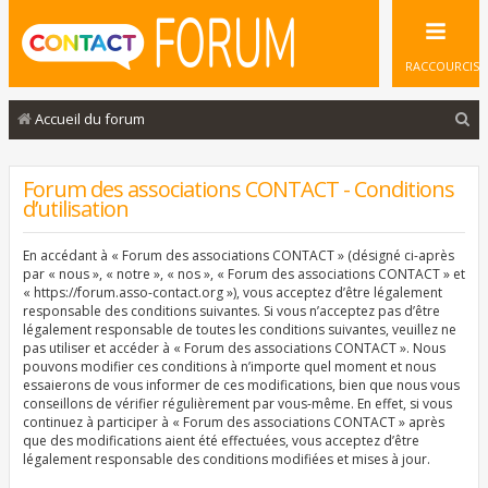
RACCOURCIS
R
Accueil du forum
e
c
Forum des associations CONTACT - Conditions
d’utilisation
h
e
En accédant à « Forum des associations CONTACT » (désigné ci-après
r
par « nous », « notre », « nos », « Forum des associations CONTACT » et
« https://forum.asso-contact.org »), vous acceptez d’être légalement
c
responsable des conditions suivantes. Si vous n’acceptez pas d’être
légalement responsable de toutes les conditions suivantes, veuillez ne
h
pas utiliser et accéder à « Forum des associations CONTACT ». Nous
e
pouvons modifier ces conditions à n’importe quel moment et nous
essaierons de vous informer de ces modifications, bien que nous vous
r
conseillons de vérifier régulièrement par vous-même. En effet, si vous
continuez à participer à « Forum des associations CONTACT » après
que des modifications aient été effectuées, vous acceptez d’être
légalement responsable des conditions modifiées et mises à jour.