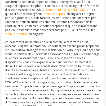
Nos forums sont développés par phpBB (désignés ci-après par
« logiciel phpBB » et « phpBB Limited ») qui est un logiciel de forum de
discussions déclaré sous la «
licence publique générale GNU 2.0
» et
qui peut être téléchargé sur
le site de phpBB
(en anglais). Le logiciel
phpBB a pour seul but de faciliter les discussions sur internet et phpBB
Limited ne peut en aucun cas être tenu comme responsable de la
conduite et du contenu que nous acceptons et que nous n’acceptons
pas. Pour plus d’informations concernant phpBB, veuillez consulter
le site de phpBB
(en anglais).
Vous acceptez de ne publier aucun contenu à caractère abusif,
obscène, vulgaire, diffamatoire, choquant, menaçant, pornographique,
etc. qui pourrait transgresser la législation de votre pays, du pays dans
lequel le serveur de « Forum des associations CONTACT » est hébergé
ou encore la loi internationale. Si vous ne respectez pas ces
dispositions, vous vous exposez à un bannissement immédiat et
définitif et nous nous réservons le droit d’avertir votre fournisseur
d’accès à internet et les autorités officielles. L’adresse IP de tous les
messages est enregistrée afin d’aider au renforcement de ces
conditions. Vous acceptez le fait que « Forum des associations
CONTACT » ait le droit de supprimer, de modifier, de déplacer ou de
verrouiller n’importe quel sujet et message à n’importe quel moment si
nous estimons cela nécessaire. En tant qu’utilisateur, vous acceptez que
toutes les informations que vous avez renseignées soient enregistrées
dans notre base de données. Bien que ces informations ne seront pas
diffusées à une tierce partie sans votre consentement, ni « Forum des