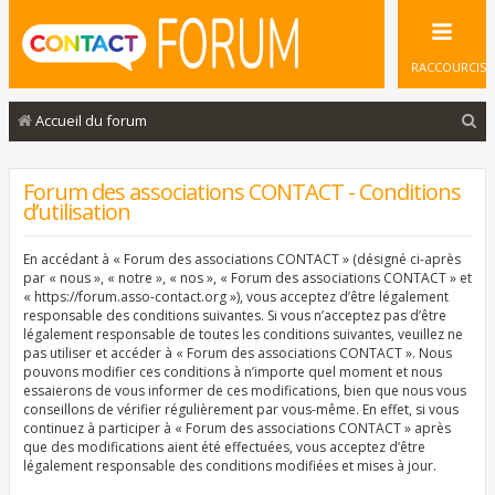
RACCOURCIS
R
Accueil du forum
e
c
Forum des associations CONTACT - Conditions
d’utilisation
h
e
En accédant à « Forum des associations CONTACT » (désigné ci-après
r
par « nous », « notre », « nos », « Forum des associations CONTACT » et
« https://forum.asso-contact.org »), vous acceptez d’être légalement
c
responsable des conditions suivantes. Si vous n’acceptez pas d’être
légalement responsable de toutes les conditions suivantes, veuillez ne
h
pas utiliser et accéder à « Forum des associations CONTACT ». Nous
e
pouvons modifier ces conditions à n’importe quel moment et nous
essaierons de vous informer de ces modifications, bien que nous vous
r
conseillons de vérifier régulièrement par vous-même. En effet, si vous
continuez à participer à « Forum des associations CONTACT » après
que des modifications aient été effectuées, vous acceptez d’être
légalement responsable des conditions modifiées et mises à jour.