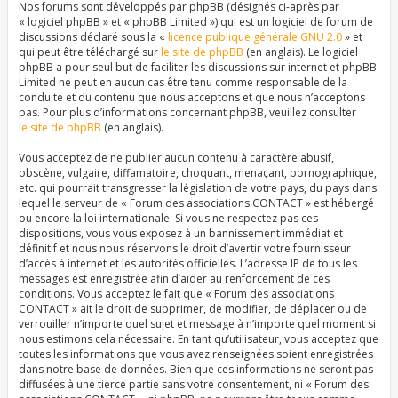
Nos forums sont développés par phpBB (désignés ci-après par
« logiciel phpBB » et « phpBB Limited ») qui est un logiciel de forum de
discussions déclaré sous la «
licence publique générale GNU 2.0
» et
qui peut être téléchargé sur
le site de phpBB
(en anglais). Le logiciel
phpBB a pour seul but de faciliter les discussions sur internet et phpBB
Limited ne peut en aucun cas être tenu comme responsable de la
conduite et du contenu que nous acceptons et que nous n’acceptons
pas. Pour plus d’informations concernant phpBB, veuillez consulter
le site de phpBB
(en anglais).
Vous acceptez de ne publier aucun contenu à caractère abusif,
obscène, vulgaire, diffamatoire, choquant, menaçant, pornographique,
etc. qui pourrait transgresser la législation de votre pays, du pays dans
lequel le serveur de « Forum des associations CONTACT » est hébergé
ou encore la loi internationale. Si vous ne respectez pas ces
dispositions, vous vous exposez à un bannissement immédiat et
définitif et nous nous réservons le droit d’avertir votre fournisseur
d’accès à internet et les autorités officielles. L’adresse IP de tous les
messages est enregistrée afin d’aider au renforcement de ces
conditions. Vous acceptez le fait que « Forum des associations
CONTACT » ait le droit de supprimer, de modifier, de déplacer ou de
verrouiller n’importe quel sujet et message à n’importe quel moment si
nous estimons cela nécessaire. En tant qu’utilisateur, vous acceptez que
toutes les informations que vous avez renseignées soient enregistrées
dans notre base de données. Bien que ces informations ne seront pas
diffusées à une tierce partie sans votre consentement, ni « Forum des