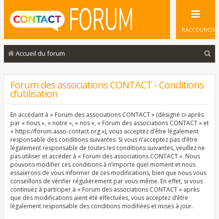
RACCOURCIS
R
Accueil du forum
e
c
Forum des associations CONTACT - Conditions
d’utilisation
h
e
En accédant à « Forum des associations CONTACT » (désigné ci-après
r
par « nous », « notre », « nos », « Forum des associations CONTACT » et
« https://forum.asso-contact.org »), vous acceptez d’être légalement
c
responsable des conditions suivantes. Si vous n’acceptez pas d’être
légalement responsable de toutes les conditions suivantes, veuillez ne
h
pas utiliser et accéder à « Forum des associations CONTACT ». Nous
e
pouvons modifier ces conditions à n’importe quel moment et nous
essaierons de vous informer de ces modifications, bien que nous vous
r
conseillons de vérifier régulièrement par vous-même. En effet, si vous
continuez à participer à « Forum des associations CONTACT » après
que des modifications aient été effectuées, vous acceptez d’être
légalement responsable des conditions modifiées et mises à jour.