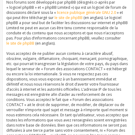
Nos forums sont développés par phpBB (désignés ci-après par
« logiciel phpBB » et « phpBB Limited ») qui est un logiciel de forum de
discussions déclaré sous la «
licence publique générale GNU 2.0
» et
qui peut être téléchargé sur
le site de phpBB
(en anglais). Le logiciel
phpBB a pour seul but de faciliter les discussions sur internet et phpBB
Limited ne peut en aucun cas être tenu comme responsable de la
conduite et du contenu que nous acceptons et que nous n’acceptons
pas. Pour plus d’informations concernant phpBB, veuillez consulter
le site de phpBB
(en anglais).
Vous acceptez de ne publier aucun contenu à caractère abusif,
obscène, vulgaire, diffamatoire, choquant, menaçant, pornographique,
etc. qui pourrait transgresser la législation de votre pays, du pays dans
lequel le serveur de « Forum des associations CONTACT » est hébergé
ou encore la loi internationale. Si vous ne respectez pas ces
dispositions, vous vous exposez à un bannissement immédiat et
définitif et nous nous réservons le droit d’avertir votre fournisseur
d’accès à internet et les autorités officielles. L’adresse IP de tous les
messages est enregistrée afin d’aider au renforcement de ces
conditions. Vous acceptez le fait que « Forum des associations
CONTACT » ait le droit de supprimer, de modifier, de déplacer ou de
verrouiller n’importe quel sujet et message à n’importe quel moment si
nous estimons cela nécessaire. En tant qu’utilisateur, vous acceptez que
toutes les informations que vous avez renseignées soient enregistrées
dans notre base de données. Bien que ces informations ne seront pas
diffusées à une tierce partie sans votre consentement, ni « Forum des