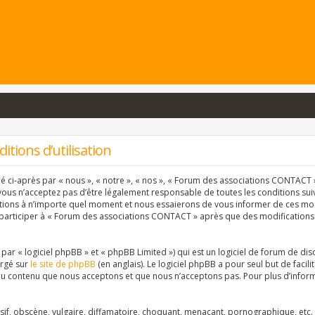
tions d’utilisation
ci-après par « nous », « notre », « nos », « Forum des associations CONTACT » 
vous n’acceptez pas d’être légalement responsable de toutes les conditions suiva
ons à n’importe quel moment et nous essaierons de vous informer de ces modif
 participer à « Forum des associations CONTACT » après que des modifications 
r « logiciel phpBB » et « phpBB Limited ») qui est un logiciel de forum de dis
argé sur
le site de phpBB
(en anglais). Le logiciel phpBB a pour seul but de facil
u contenu que nous acceptons et que nous n’acceptons pas. Pour plus d’inform
f, obscène, vulgaire, diffamatoire, choquant, menaçant, pornographique, etc. qu