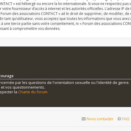
NTACT » est hébergé ou encore la loi internationale. Si vous ne respectez pas
r votre fournisseur d’accès à internet et les autorités officielles. L’adresse IP d
« Forum des associations CONTACT » ait le droit de supprimer, de modifier, de 
n tant qu’utilisateur, vous acceptez que toutes les informations que vous ave
s à une tierce partie sans votre consentement, ni « Forum des associations C
 visant à compromettre vos données.
ntourage
ernée par les questions de l'orientation sexuelle ou l'identité de genre.
s et vos questionnements.
specter la
Charte du forum
Nous contacter
FAQ