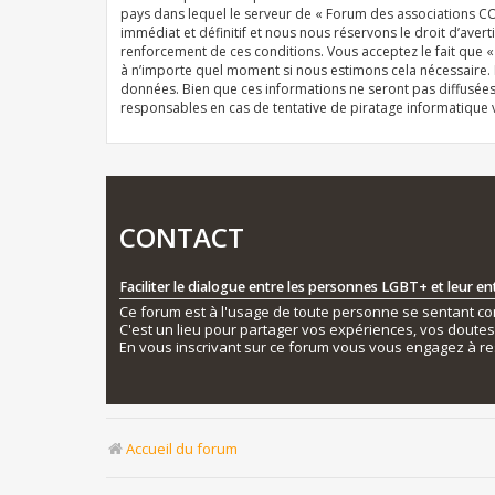
pays dans lequel le serveur de « Forum des associations CO
immédiat et définitif et nous nous réservons le droit d’averti
renforcement de ces conditions. Vous acceptez le fait que 
à n’importe quel moment si nous estimons cela nécessaire. E
données. Bien que ces informations ne seront pas diffusée
responsables en cas de tentative de piratage informatique
CONTACT
Faciliter le dialogue entre les personnes LGBT+ et leur e
Ce forum est à l'usage de toute personne se sentant conc
C'est un lieu pour partager vos expériences, vos doute
En vous inscrivant sur ce forum vous vous engagez à re
Accueil du forum