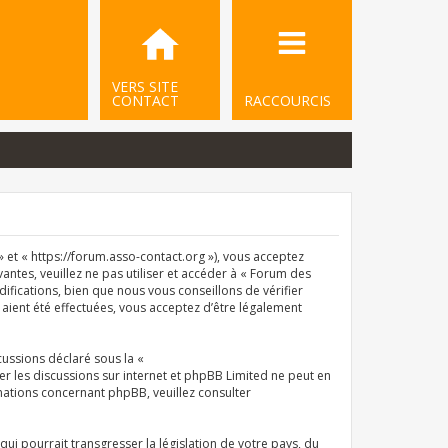
VERS SITE
CONTACT
RACCOURCIS
et « https://forum.asso-contact.org »), vous acceptez
ntes, veuillez ne pas utiliser et accéder à « Forum des
ications, bien que nous vous conseillons de vérifier
aient été effectuées, vous acceptez d’être légalement
cussions déclaré sous la «
iter les discussions sur internet et phpBB Limited ne peut en
ations concernant phpBB, veuillez consulter
i pourrait transgresser la législation de votre pays, du