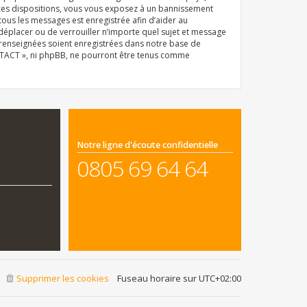
 ces dispositions, vous vous exposez à un bannissement
e tous les messages est enregistrée afin d’aider au
déplacer ou de verrouiller n’importe quel sujet et message
z renseignées soient enregistrées dans notre base de
ONTACT », ni phpBB, ne pourront être tenus comme
Notre ligne d'écoute confidentielle
0805 69 64 64
Supprimer les cookies
Fuseau horaire sur
UTC+02:00