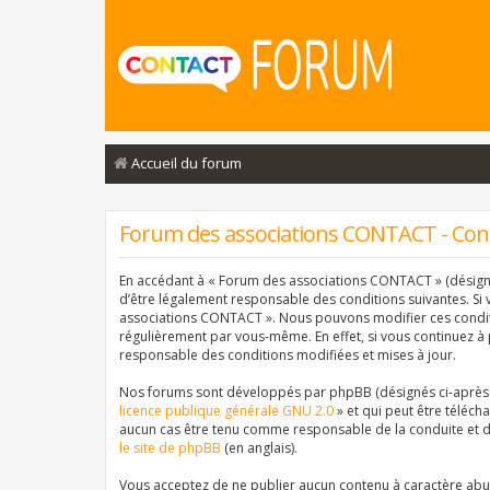
Accueil du forum
Forum des associations CONTACT - Condi
En accédant à « Forum des associations CONTACT » (désigné 
d’être légalement responsable des conditions suivantes. Si 
associations CONTACT ». Nous pouvons modifier ces conditi
régulièrement par vous-même. En effet, si vous continuez à
responsable des conditions modifiées et mises à jour.
Nos forums sont développés par phpBB (désignés ci-après pa
licence publique générale GNU 2.0
» et qui peut être téléch
aucun cas être tenu comme responsable de la conduite et d
le site de phpBB
(en anglais).
Vous acceptez de ne publier aucun contenu à caractère abusi