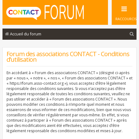
RACCOURCIS
R
Accueil du forum
e
c
Forum des associations CONTACT - Conditions
d’utilisation
h
e
En accédant à « Forum des associations CONTACT » (désigné ci-après
r
par « nous », « notre », « nos », « Forum des associations CONTACT » et
« https://forum.asso-contact.org »), vous acceptez d’être légalement
c
responsable des conditions suivantes. Si vous n’acceptez pas d’être
légalement responsable de toutes les conditions suivantes, veuillez ne
h
pas utiliser et accéder à « Forum des associations CONTACT ». Nous
e
pouvons modifier ces conditions à n’importe quel moment et nous
essaierons de vous informer de ces modifications, bien que nous vous
r
conseillons de vérifier régulièrement par vous-même. En effet, si vous
continuez à participer à « Forum des associations CONTACT » après
que des modifications aient été effectuées, vous acceptez d’être
légalement responsable des conditions modifiées et mises à jour.