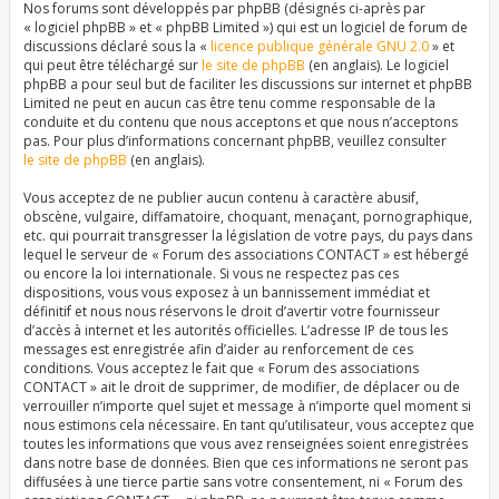
Nos forums sont développés par phpBB (désignés ci-après par
« logiciel phpBB » et « phpBB Limited ») qui est un logiciel de forum de
discussions déclaré sous la «
licence publique générale GNU 2.0
» et
qui peut être téléchargé sur
le site de phpBB
(en anglais). Le logiciel
phpBB a pour seul but de faciliter les discussions sur internet et phpBB
Limited ne peut en aucun cas être tenu comme responsable de la
conduite et du contenu que nous acceptons et que nous n’acceptons
pas. Pour plus d’informations concernant phpBB, veuillez consulter
le site de phpBB
(en anglais).
Vous acceptez de ne publier aucun contenu à caractère abusif,
obscène, vulgaire, diffamatoire, choquant, menaçant, pornographique,
etc. qui pourrait transgresser la législation de votre pays, du pays dans
lequel le serveur de « Forum des associations CONTACT » est hébergé
ou encore la loi internationale. Si vous ne respectez pas ces
dispositions, vous vous exposez à un bannissement immédiat et
définitif et nous nous réservons le droit d’avertir votre fournisseur
d’accès à internet et les autorités officielles. L’adresse IP de tous les
messages est enregistrée afin d’aider au renforcement de ces
conditions. Vous acceptez le fait que « Forum des associations
CONTACT » ait le droit de supprimer, de modifier, de déplacer ou de
verrouiller n’importe quel sujet et message à n’importe quel moment si
nous estimons cela nécessaire. En tant qu’utilisateur, vous acceptez que
toutes les informations que vous avez renseignées soient enregistrées
dans notre base de données. Bien que ces informations ne seront pas
diffusées à une tierce partie sans votre consentement, ni « Forum des