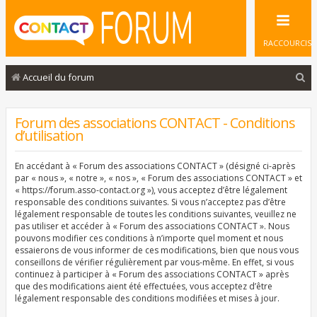
RACCOURCIS
R
Accueil du forum
e
c
Forum des associations CONTACT - Conditions
d’utilisation
h
e
En accédant à « Forum des associations CONTACT » (désigné ci-après
r
par « nous », « notre », « nos », « Forum des associations CONTACT » et
« https://forum.asso-contact.org »), vous acceptez d’être légalement
c
responsable des conditions suivantes. Si vous n’acceptez pas d’être
légalement responsable de toutes les conditions suivantes, veuillez ne
h
pas utiliser et accéder à « Forum des associations CONTACT ». Nous
e
pouvons modifier ces conditions à n’importe quel moment et nous
essaierons de vous informer de ces modifications, bien que nous vous
r
conseillons de vérifier régulièrement par vous-même. En effet, si vous
continuez à participer à « Forum des associations CONTACT » après
que des modifications aient été effectuées, vous acceptez d’être
légalement responsable des conditions modifiées et mises à jour.