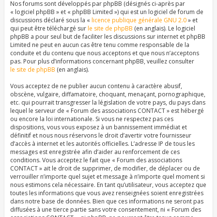
Nos forums sont développés par phpBB (désignés ci-après par
« logiciel phpBB » et « phpBB Limited ») qui est un logiciel de forum de
discussions déclaré sous la «
licence publique générale GNU 2.0
» et
qui peut être téléchargé sur
le site de phpBB
(en anglais). Le logiciel
phpBB a pour seul but de faciliter les discussions sur internet et phpBB
Limited ne peut en aucun cas être tenu comme responsable de la
conduite et du contenu que nous acceptons et que nous n’acceptons
pas. Pour plus d’informations concernant phpBB, veuillez consulter
le site de phpBB
(en anglais).
Vous acceptez de ne publier aucun contenu à caractère abusif,
obscène, vulgaire, diffamatoire, choquant, menaçant, pornographique,
etc. qui pourrait transgresser la législation de votre pays, du pays dans
lequel le serveur de « Forum des associations CONTACT » est hébergé
ou encore la loi internationale. Si vous ne respectez pas ces
dispositions, vous vous exposez à un bannissement immédiat et
définitif et nous nous réservons le droit d’avertir votre fournisseur
d’accès à internet et les autorités officielles. L’adresse IP de tous les
messages est enregistrée afin d’aider au renforcement de ces
conditions. Vous acceptez le fait que « Forum des associations
CONTACT » ait le droit de supprimer, de modifier, de déplacer ou de
verrouiller n’importe quel sujet et message à n’importe quel moment si
nous estimons cela nécessaire. En tant qu’utilisateur, vous acceptez que
toutes les informations que vous avez renseignées soient enregistrées
dans notre base de données. Bien que ces informations ne seront pas
diffusées à une tierce partie sans votre consentement, ni « Forum des