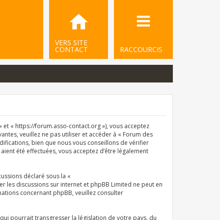
VERS SITE
CONTACT
RACCOURCIS
et « https://forum.asso-contact.org »), vous acceptez
ntes, veuillez ne pas utiliser et accéder à « Forum des
ications, bien que nous vous conseillons de vérifier
aient été effectuées, vous acceptez d’être légalement
cussions déclaré sous la «
iter les discussions sur internet et phpBB Limited ne peut en
ations concernant phpBB, veuillez consulter
i pourrait transgresser la législation de votre pays, du