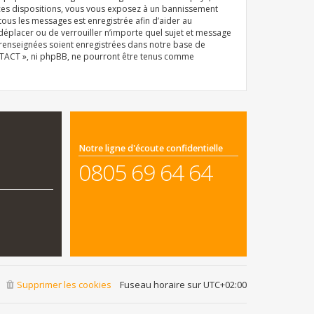
 ces dispositions, vous vous exposez à un bannissement
e tous les messages est enregistrée afin d’aider au
déplacer ou de verrouiller n’importe quel sujet et message
z renseignées soient enregistrées dans notre base de
ONTACT », ni phpBB, ne pourront être tenus comme
Notre ligne d'écoute confidentielle
0805 69 64 64
Supprimer les cookies
Fuseau horaire sur
UTC+02:00