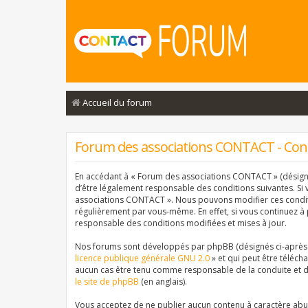
Accueil du forum
Forum des associations CONTACT - Condi
En accédant à « Forum des associations CONTACT » (désigné 
d’être légalement responsable des conditions suivantes. Si 
associations CONTACT ». Nous pouvons modifier ces conditi
régulièrement par vous-même. En effet, si vous continuez à
responsable des conditions modifiées et mises à jour.
Nos forums sont développés par phpBB (désignés ci-après pa
licence publique générale GNU 2.0
» et qui peut être téléch
aucun cas être tenu comme responsable de la conduite et d
le site de phpBB
(en anglais).
Vous acceptez de ne publier aucun contenu à caractère abusi