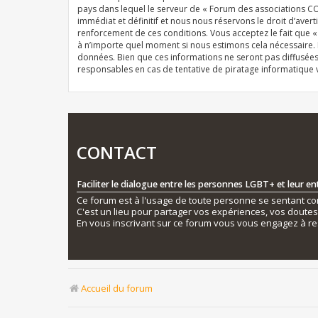
pays dans lequel le serveur de « Forum des associations CO
immédiat et définitif et nous nous réservons le droit d’averti
renforcement de ces conditions. Vous acceptez le fait que 
à n’importe quel moment si nous estimons cela nécessaire. E
données. Bien que ces informations ne seront pas diffusée
responsables en cas de tentative de piratage informatique
CONTACT
Faciliter le dialogue entre les personnes LGBT+ et leur e
Ce forum est à l'usage de toute personne se sentant conc
C'est un lieu pour partager vos expériences, vos doute
En vous inscrivant sur ce forum vous vous engagez à re
Accueil du forum