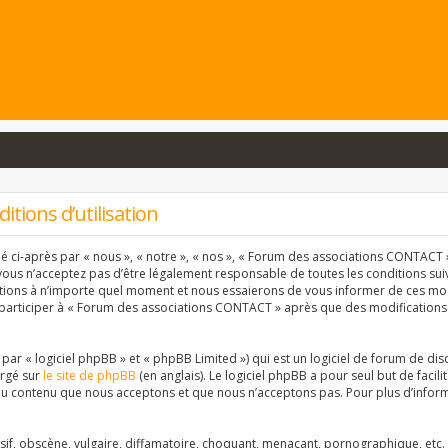
tions d’utilisation
ci-après par « nous », « notre », « nos », « Forum des associations CONTACT » 
vous n’acceptez pas d’être légalement responsable de toutes les conditions suiva
ons à n’importe quel moment et nous essaierons de vous informer de ces modif
 participer à « Forum des associations CONTACT » après que des modifications 
r « logiciel phpBB » et « phpBB Limited ») qui est un logiciel de forum de dis
argé sur
le site de phpBB
(en anglais). Le logiciel phpBB a pour seul but de facil
u contenu que nous acceptons et que nous n’acceptons pas. Pour plus d’inform
f, obscène, vulgaire, diffamatoire, choquant, menaçant, pornographique, etc. qu