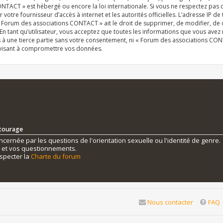
NTACT » est hébergé ou encore la loi internationale. Si vous ne respectez pas
r votre fournisseur d’accès à internet et les autorités officielles. L’adresse IP d
« Forum des associations CONTACT » ait le droit de supprimer, de modifier, de 
n tant qu’utilisateur, vous acceptez que toutes les informations que vous ave
s à une tierce partie sans votre consentement, ni « Forum des associations C
 visant à compromettre vos données.
ntourage
ernée par les questions de l'orientation sexuelle ou l'identité de genre.
s et vos questionnements.
specter la
Charte du forum
Nous contacter
FAQ