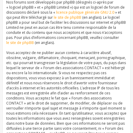
Nos forums sont développés par phpBB (désignés ci-après par
« logiciel phpBB » et « phpBB Limited ») qui est un logiciel de forum de
discussions déclaré sous la «
licence publique générale GNU 2.0
» et
qui peut être téléchargé sur
le site de phpBB
(en anglais). Le logiciel
phpBB a pour seul but de faciliter les discussions sur internet et phpBB
Limited ne peut en aucun cas être tenu comme responsable de la
conduite et du contenu que nous acceptons et que nous n’acceptons
pas. Pour plus d’informations concernant phpBB, veuillez consulter
le site de phpBB
(en anglais).
Vous acceptez de ne publier aucun contenu à caractère abusif,
obscène, vulgaire, diffamatoire, choquant, menaçant, pornographique,
etc. qui pourrait transgresser la législation de votre pays, du pays dans
lequel le serveur de « Forum des associations CONTACT » est hébergé
ou encore la loi internationale. Si vous ne respectez pas ces
dispositions, vous vous exposez à un bannissement immédiat et
définitif et nous nous réservons le droit d’avertir votre fournisseur
d’accès à internet et les autorités officielles. L’adresse IP de tous les
messages est enregistrée afin d’aider au renforcement de ces
conditions. Vous acceptez le fait que « Forum des associations
CONTACT » ait le droit de supprimer, de modifier, de déplacer ou de
verrouiller n’importe quel sujet et message à n’importe quel moment si
nous estimons cela nécessaire. En tant qu’utilisateur, vous acceptez que
toutes les informations que vous avez renseignées soient enregistrées
dans notre base de données. Bien que ces informations ne seront pas
diffusées à une tierce partie sans votre consentement, ni « Forum des