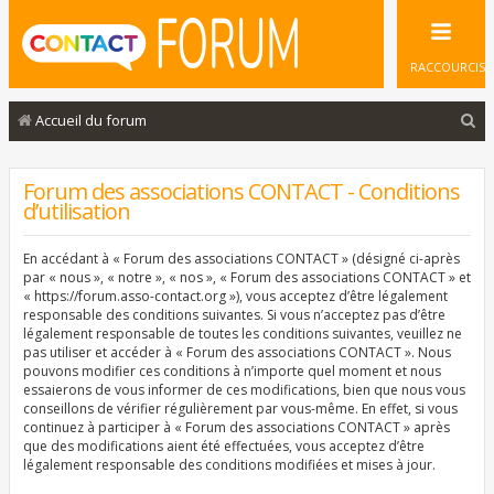
RACCOURCIS
R
Accueil du forum
e
c
Forum des associations CONTACT - Conditions
d’utilisation
h
e
En accédant à « Forum des associations CONTACT » (désigné ci-après
r
par « nous », « notre », « nos », « Forum des associations CONTACT » et
« https://forum.asso-contact.org »), vous acceptez d’être légalement
c
responsable des conditions suivantes. Si vous n’acceptez pas d’être
légalement responsable de toutes les conditions suivantes, veuillez ne
h
pas utiliser et accéder à « Forum des associations CONTACT ». Nous
e
pouvons modifier ces conditions à n’importe quel moment et nous
essaierons de vous informer de ces modifications, bien que nous vous
r
conseillons de vérifier régulièrement par vous-même. En effet, si vous
continuez à participer à « Forum des associations CONTACT » après
que des modifications aient été effectuées, vous acceptez d’être
légalement responsable des conditions modifiées et mises à jour.