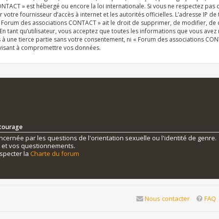
NTACT » est hébergé ou encore la loi internationale. Si vous ne respectez pas
r votre fournisseur d’accès à internet et les autorités officielles. L’adresse IP d
« Forum des associations CONTACT » ait le droit de supprimer, de modifier, de 
n tant qu’utilisateur, vous acceptez que toutes les informations que vous ave
s à une tierce partie sans votre consentement, ni « Forum des associations C
 visant à compromettre vos données.
ntourage
ernée par les questions de l'orientation sexuelle ou l'identité de genre.
s et vos questionnements.
specter la
Charte du forum
Nous contacter
FAQ