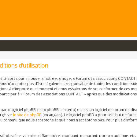
tions d’utilisation
ci-après par « nous », « notre », « nos », « Forum des associations CONTACT » 
vous n’acceptez pas d’être légalement responsable de toutes les conditions suiva
ons à n’importe quel moment et nous essaierons de vous informer de ces modif
 participer à « Forum des associations CONTACT » après que des modifications 
r « logiciel phpBB » et « phpBB Limited ») qui est un logiciel de forum de dis
argé sur
le site de phpBB
(en anglais). Le logiciel phpBB a pour seul but de facil
u contenu que nous acceptons et que nous n’acceptons pas. Pour plus d’inform
f, obscène, vulgaire, diffamatoire, choquant, menaçant, pornographique, etc. qu