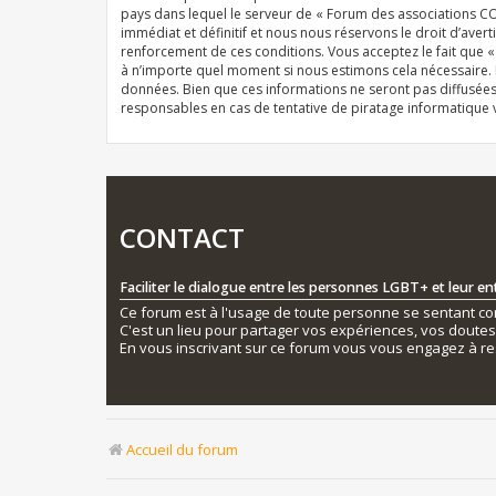
pays dans lequel le serveur de « Forum des associations CO
immédiat et définitif et nous nous réservons le droit d’averti
renforcement de ces conditions. Vous acceptez le fait que 
à n’importe quel moment si nous estimons cela nécessaire. E
données. Bien que ces informations ne seront pas diffusée
responsables en cas de tentative de piratage informatique
CONTACT
Faciliter le dialogue entre les personnes LGBT+ et leur e
Ce forum est à l'usage de toute personne se sentant conc
C'est un lieu pour partager vos expériences, vos doute
En vous inscrivant sur ce forum vous vous engagez à re
Accueil du forum