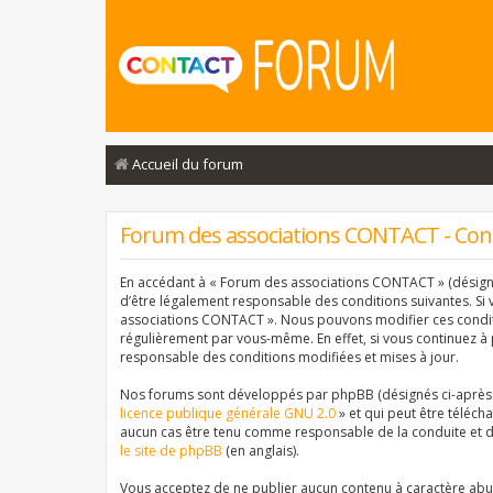
Accueil du forum
Forum des associations CONTACT - Condi
En accédant à « Forum des associations CONTACT » (désigné 
d’être légalement responsable des conditions suivantes. Si 
associations CONTACT ». Nous pouvons modifier ces conditi
régulièrement par vous-même. En effet, si vous continuez à
responsable des conditions modifiées et mises à jour.
Nos forums sont développés par phpBB (désignés ci-après pa
licence publique générale GNU 2.0
» et qui peut être téléch
aucun cas être tenu comme responsable de la conduite et d
le site de phpBB
(en anglais).
Vous acceptez de ne publier aucun contenu à caractère abusi