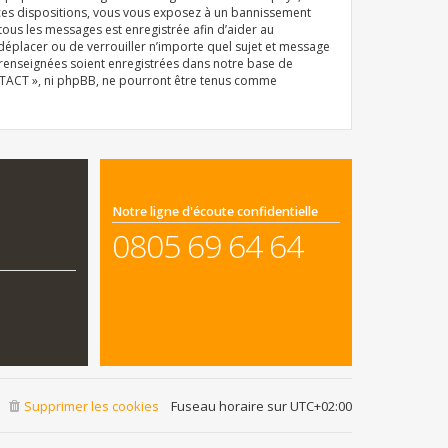
 ces dispositions, vous vous exposez à un bannissement
e tous les messages est enregistrée afin d’aider au
déplacer ou de verrouiller n’importe quel sujet et message
z renseignées soient enregistrées dans notre base de
ONTACT », ni phpBB, ne pourront être tenus comme
Notre ligne d'écoute confidentielle
0805 69 64 64
Supprimer les cookies
Fuseau horaire sur
UTC+02:00