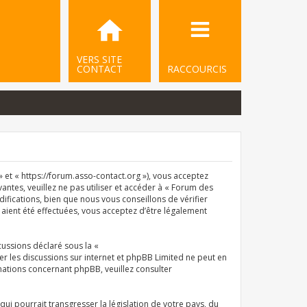
VERS SITE
CONTACT
RACCOURCIS
et « https://forum.asso-contact.org »), vous acceptez
ntes, veuillez ne pas utiliser et accéder à « Forum des
ications, bien que nous vous conseillons de vérifier
aient été effectuées, vous acceptez d’être légalement
cussions déclaré sous la «
iter les discussions sur internet et phpBB Limited ne peut en
ations concernant phpBB, veuillez consulter
i pourrait transgresser la législation de votre pays, du