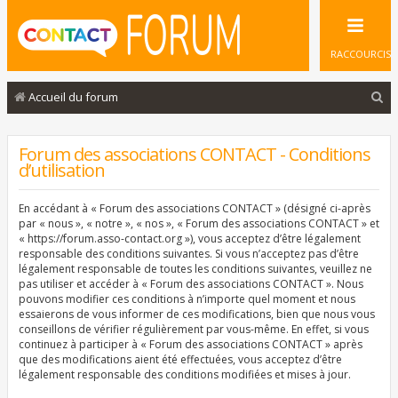
RACCOURCIS
R
Accueil du forum
e
c
Forum des associations CONTACT - Conditions
d’utilisation
h
e
En accédant à « Forum des associations CONTACT » (désigné ci-après
r
par « nous », « notre », « nos », « Forum des associations CONTACT » et
« https://forum.asso-contact.org »), vous acceptez d’être légalement
c
responsable des conditions suivantes. Si vous n’acceptez pas d’être
légalement responsable de toutes les conditions suivantes, veuillez ne
h
pas utiliser et accéder à « Forum des associations CONTACT ». Nous
e
pouvons modifier ces conditions à n’importe quel moment et nous
essaierons de vous informer de ces modifications, bien que nous vous
r
conseillons de vérifier régulièrement par vous-même. En effet, si vous
continuez à participer à « Forum des associations CONTACT » après
que des modifications aient été effectuées, vous acceptez d’être
légalement responsable des conditions modifiées et mises à jour.