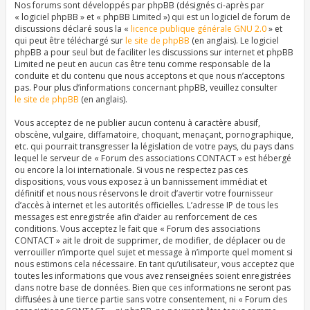
Nos forums sont développés par phpBB (désignés ci-après par
« logiciel phpBB » et « phpBB Limited ») qui est un logiciel de forum de
discussions déclaré sous la «
licence publique générale GNU 2.0
» et
qui peut être téléchargé sur
le site de phpBB
(en anglais). Le logiciel
phpBB a pour seul but de faciliter les discussions sur internet et phpBB
Limited ne peut en aucun cas être tenu comme responsable de la
conduite et du contenu que nous acceptons et que nous n’acceptons
pas. Pour plus d’informations concernant phpBB, veuillez consulter
le site de phpBB
(en anglais).
Vous acceptez de ne publier aucun contenu à caractère abusif,
obscène, vulgaire, diffamatoire, choquant, menaçant, pornographique,
etc. qui pourrait transgresser la législation de votre pays, du pays dans
lequel le serveur de « Forum des associations CONTACT » est hébergé
ou encore la loi internationale. Si vous ne respectez pas ces
dispositions, vous vous exposez à un bannissement immédiat et
définitif et nous nous réservons le droit d’avertir votre fournisseur
d’accès à internet et les autorités officielles. L’adresse IP de tous les
messages est enregistrée afin d’aider au renforcement de ces
conditions. Vous acceptez le fait que « Forum des associations
CONTACT » ait le droit de supprimer, de modifier, de déplacer ou de
verrouiller n’importe quel sujet et message à n’importe quel moment si
nous estimons cela nécessaire. En tant qu’utilisateur, vous acceptez que
toutes les informations que vous avez renseignées soient enregistrées
dans notre base de données. Bien que ces informations ne seront pas
diffusées à une tierce partie sans votre consentement, ni « Forum des