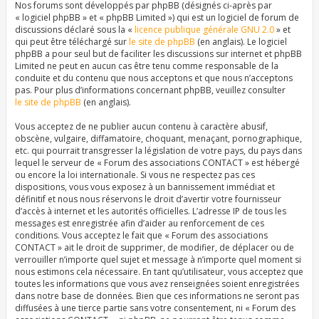
Nos forums sont développés par phpBB (désignés ci-après par
« logiciel phpBB » et « phpBB Limited ») qui est un logiciel de forum de
discussions déclaré sous la «
licence publique générale GNU 2.0
» et
qui peut être téléchargé sur
le site de phpBB
(en anglais). Le logiciel
phpBB a pour seul but de faciliter les discussions sur internet et phpBB
Limited ne peut en aucun cas être tenu comme responsable de la
conduite et du contenu que nous acceptons et que nous n’acceptons
pas. Pour plus d’informations concernant phpBB, veuillez consulter
le site de phpBB
(en anglais).
Vous acceptez de ne publier aucun contenu à caractère abusif,
obscène, vulgaire, diffamatoire, choquant, menaçant, pornographique,
etc. qui pourrait transgresser la législation de votre pays, du pays dans
lequel le serveur de « Forum des associations CONTACT » est hébergé
ou encore la loi internationale. Si vous ne respectez pas ces
dispositions, vous vous exposez à un bannissement immédiat et
définitif et nous nous réservons le droit d’avertir votre fournisseur
d’accès à internet et les autorités officielles. L’adresse IP de tous les
messages est enregistrée afin d’aider au renforcement de ces
conditions. Vous acceptez le fait que « Forum des associations
CONTACT » ait le droit de supprimer, de modifier, de déplacer ou de
verrouiller n’importe quel sujet et message à n’importe quel moment si
nous estimons cela nécessaire. En tant qu’utilisateur, vous acceptez que
toutes les informations que vous avez renseignées soient enregistrées
dans notre base de données. Bien que ces informations ne seront pas
diffusées à une tierce partie sans votre consentement, ni « Forum des