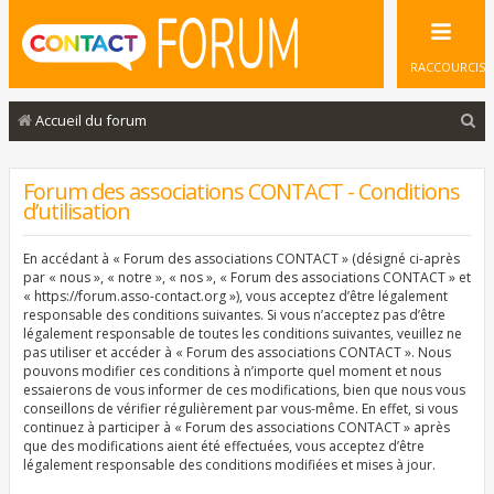
RACCOURCIS
R
Accueil du forum
e
c
Forum des associations CONTACT - Conditions
d’utilisation
h
e
En accédant à « Forum des associations CONTACT » (désigné ci-après
r
par « nous », « notre », « nos », « Forum des associations CONTACT » et
« https://forum.asso-contact.org »), vous acceptez d’être légalement
c
responsable des conditions suivantes. Si vous n’acceptez pas d’être
légalement responsable de toutes les conditions suivantes, veuillez ne
h
pas utiliser et accéder à « Forum des associations CONTACT ». Nous
e
pouvons modifier ces conditions à n’importe quel moment et nous
essaierons de vous informer de ces modifications, bien que nous vous
r
conseillons de vérifier régulièrement par vous-même. En effet, si vous
continuez à participer à « Forum des associations CONTACT » après
que des modifications aient été effectuées, vous acceptez d’être
légalement responsable des conditions modifiées et mises à jour.