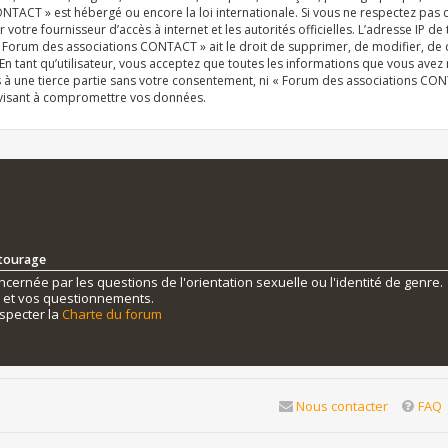
NTACT » est hébergé ou encore la loi internationale. Si vous ne respectez pas
r votre fournisseur d’accès à internet et les autorités officielles. L’adresse IP d
« Forum des associations CONTACT » ait le droit de supprimer, de modifier, de 
n tant qu’utilisateur, vous acceptez que toutes les informations que vous ave
s à une tierce partie sans votre consentement, ni « Forum des associations C
 visant à compromettre vos données.
ntourage
ernée par les questions de l'orientation sexuelle ou l'identité de genre.
s et vos questionnements.
specter la
Charte du forum
Nous contacter
FAQ