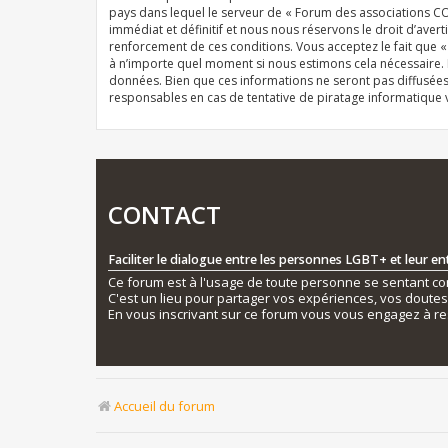
pays dans lequel le serveur de « Forum des associations CO
immédiat et définitif et nous nous réservons le droit d’averti
renforcement de ces conditions. Vous acceptez le fait que 
à n’importe quel moment si nous estimons cela nécessaire. E
données. Bien que ces informations ne seront pas diffusée
responsables en cas de tentative de piratage informatique
CONTACT
Faciliter le dialogue entre les personnes LGBT+ et leur e
Ce forum est à l'usage de toute personne se sentant conc
C'est un lieu pour partager vos expériences, vos doute
En vous inscrivant sur ce forum vous vous engagez à re
Accueil du forum