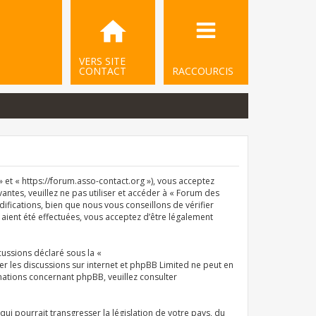
VERS SITE
CONTACT
RACCOURCIS
et « https://forum.asso-contact.org »), vous acceptez
ntes, veuillez ne pas utiliser et accéder à « Forum des
ications, bien que nous vous conseillons de vérifier
aient été effectuées, vous acceptez d’être légalement
cussions déclaré sous la «
iter les discussions sur internet et phpBB Limited ne peut en
ations concernant phpBB, veuillez consulter
i pourrait transgresser la législation de votre pays, du