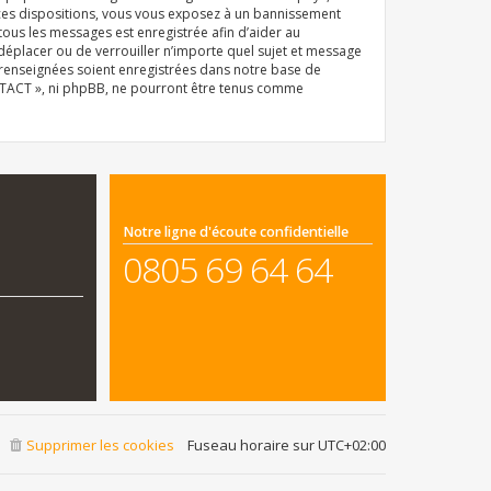
 ces dispositions, vous vous exposez à un bannissement
e tous les messages est enregistrée afin d’aider au
déplacer ou de verrouiller n’importe quel sujet et message
z renseignées soient enregistrées dans notre base de
ONTACT », ni phpBB, ne pourront être tenus comme
Notre ligne d'écoute confidentielle
0805 69 64 64
Supprimer les cookies
Fuseau horaire sur
UTC+02:00