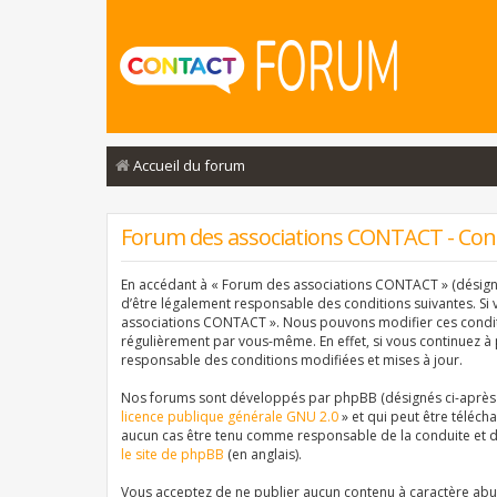
Accueil du forum
Forum des associations CONTACT - Condi
En accédant à « Forum des associations CONTACT » (désigné 
d’être légalement responsable des conditions suivantes. Si 
associations CONTACT ». Nous pouvons modifier ces conditi
régulièrement par vous-même. En effet, si vous continuez à
responsable des conditions modifiées et mises à jour.
Nos forums sont développés par phpBB (désignés ci-après pa
licence publique générale GNU 2.0
» et qui peut être téléch
aucun cas être tenu comme responsable de la conduite et d
le site de phpBB
(en anglais).
Vous acceptez de ne publier aucun contenu à caractère abusi