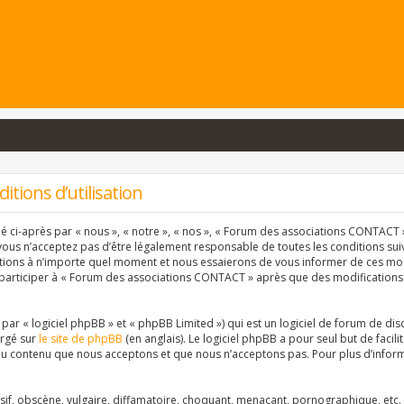
tions d’utilisation
ci-après par « nous », « notre », « nos », « Forum des associations CONTACT » 
vous n’acceptez pas d’être légalement responsable de toutes les conditions suiva
ons à n’importe quel moment et nous essaierons de vous informer de ces modif
 participer à « Forum des associations CONTACT » après que des modifications 
r « logiciel phpBB » et « phpBB Limited ») qui est un logiciel de forum de dis
argé sur
le site de phpBB
(en anglais). Le logiciel phpBB a pour seul but de facil
u contenu que nous acceptons et que nous n’acceptons pas. Pour plus d’inform
f, obscène, vulgaire, diffamatoire, choquant, menaçant, pornographique, etc. qu